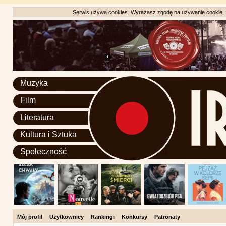
Serwis używa cookies. Wyrażasz zgodę na używanie cookie, zg
Muzyka
Film
Literatura
Kultura i Sztuka
Społeczność
Mój profil
Użytkownicy
Rankingi
Konkursy
Patronaty