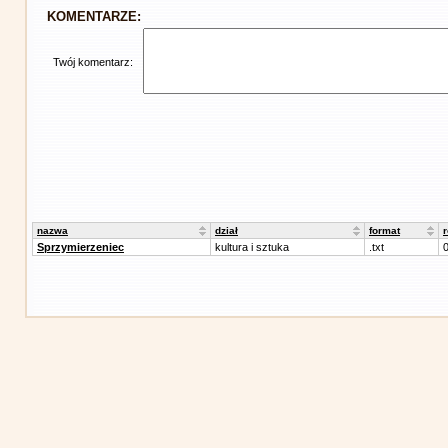
KOMENTARZE:
Twój komentarz:
nazwa
dział
format
Sprzymierzeniec
kultura i sztuka
.txt