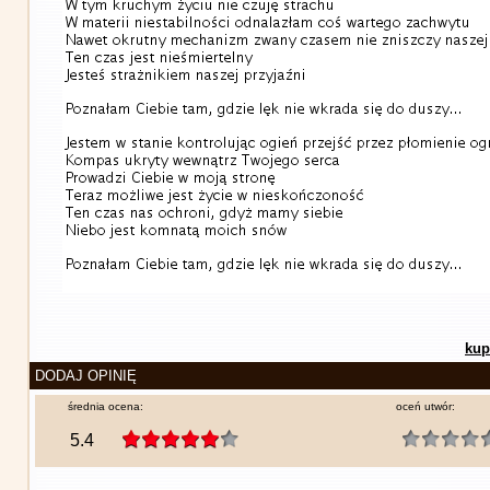
kup
DODAJ OPINIĘ
średnia ocena:
oceń utwór:
5.4