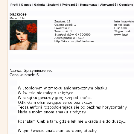
Profil
|
O mnie
|
Galeria
|
Znajomi
|
Twórczość
|
Komentarze
|
Aktywność
|
Ocenione 
blackrose
Marki,
37 lat
Znajomi: 13
Imię i nazwisk
Galeria zdjęć: 1
nr. tel: brak
Gwiazdki: 8
GG: brak
Twórczość: 1
Skype: brak
Stan/cel irków: 0 / 700000
www: brak
Adres profilu w IRCE:
http://irka.com.pl/u/blackrose
Nazwa: Sprzymierzeniec
Cena w irkach: 5