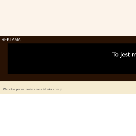
REKLAMA
Wszelkie prawa zastrzeżone ©, irka.com.pl