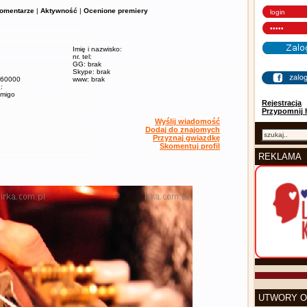
omentarze
|
Aktywność
|
Ocenione premiery
Imię i nazwisko:
nr. tel:
GG: brak
Skype: brak
/ 60000
www: brak
:
amigo
Rejestracja
Przypomnij 
Wyślij wiadomość
Dodaj do znajomych
Przyznaj gwiazdkę
Skomentuj profil
REKLAMA
UTWORY O