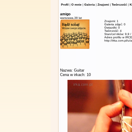
Profil
|
O mnie
|
Galeria
|
Znajomi
|
Twórczość
|
K
amigo
warszawa,
38 lat
Znajomi: 1
Galeria zdjęć: 0
Gwiazdki: 0
Twórczość: 4
Stan/cel irków: 9,9 
Adres profilu w IRCE
http://irka.com.pl/u/
Nazwa: Guitar
Cena w irkach: 10