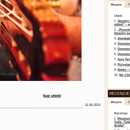
Muzyka
F
Utwór
1.
Strachy
obłok” – 
2.
„Przech
Strachy na
3.
deeska
4.
Operate
5.
Operat
6.
Operate 
7.
Ano Yor
8.
Przysta
9.
Niebo -
10.
No Cóż
RECENZJE
kup utwór
Muzyka
F
11.06.2013
Recenzja
1.
Recenzj
Tulia „Tu
dzieła”