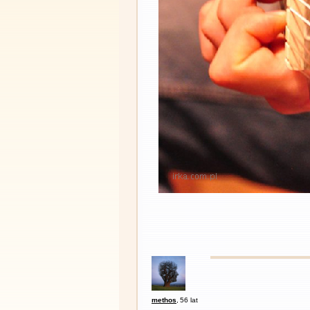
methos
,
56 lat