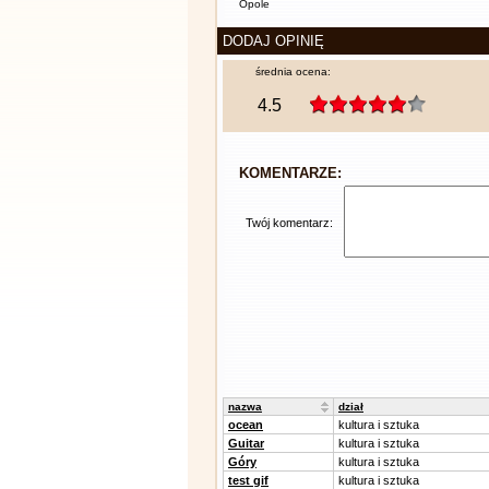
Opole
DODAJ OPINIĘ
średnia ocena:
4.5
KOMENTARZE:
Twój komentarz:
nazwa
dział
ocean
kultura i sztuka
Guitar
kultura i sztuka
Góry
kultura i sztuka
test gif
kultura i sztuka