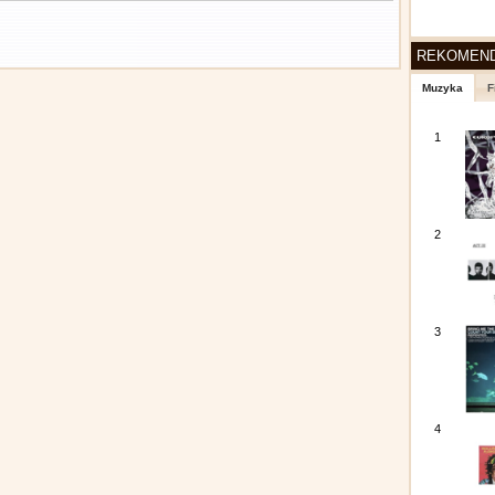
REKOMEN
Muzyka
F
1
2
3
4