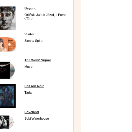
Beyond
Orliński Jakub Józef, Il Pomo
d'Oro
Visitor
Sienna Spiro
The Wow! Signal
Muse
Frisson Noir
Tarja
Loveland
Suki Waterhouse