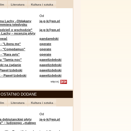
ilm
Literatura
Kultura i sztuka
Od
 na Lachy „Obłąkany
ja-g-k@wp.pl
premiera teledysku
odzień o wschodzie”
ja-g-k@wp.pl
 Lachy – recenzja płyty
lować
pandaredski
 - "Libera me"
operate
e - "Comedamus"
operate
- "Rara avis"
operate
u "Tamta noc"
pawelizdebski
nki na żądanie
pawelizdebski
 Paweł Izdebski
pawelizdebski
 - Paweł Izdebski
pawelizdebski
więcej
 OSTATNIO DODANE
ilm
Literatura
Kultura i sztuka
Od
a debiutanckiej płyty
ja-g-k@wp.pl
lia” – ludowego „małego