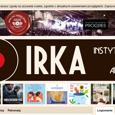
ażasz zgodę na używanie cookie, zgodnie z aktualnymi ustawieniami przeglądarki. Zapozna
rsy
Patronaty
Logowanie