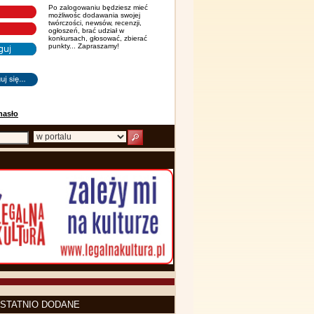
Po zalogowaniu będziesz mieć
możliwośc dodawania swojej
twórczości, newsów, recenzji,
ogłoszeń, brać udział w
konkursach, głosować, zbierać
punkty... Zapraszamy!
hasło
STATNIO DODANE