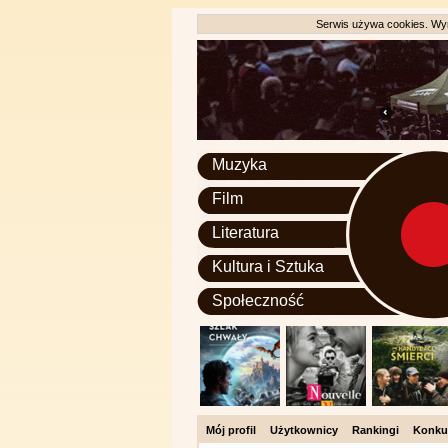
Serwis używa cookies. Wyr
Muzyka
Film
Literatura
Kultura i Sztuka
Społeczność
Mój profil
Użytkownicy
Rankingi
Konku