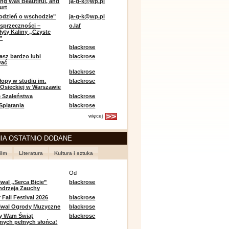
ing Was Beautiful, and
ja-g-k@wp.pl
urt
odzień o wschodzie"
ja-g-k@wp.pl
sprzeczności –
o.laf
łyty Kaliny „Czyste
”
blackrose
asz bardzo lubi
blackrose
wać
blackrose
opy w studiu im.
blackrose
 Osieckiej w Warszawie
 Szaleństwa
blackrose
 Splątania
blackrose
więcej
IA OSTATNIO DODANE
ilm
Literatura
Kultura i sztuka
e
Od
iwal „Serca Bicie”
blackrose
ndrzeja Zauchy
Fall Festival 2026
blackrose
tiwal Ogrody Muzyczne
blackrose
y Wam Świąt
blackrose
nych pełnych słońca!