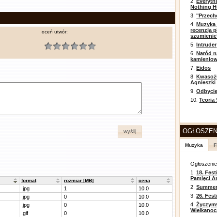
2.
Everyth
Nothing H
3.
"Przech
4.
Muzyka 
recenzja p
oceń utwór:
szumienie
5.
Intruder
6.
Naród n
kamienio
7.
Eidos
8.
Kwasożł
Agnieszki
9.
Odbycie
10.
Teoria
OGŁOSZEN
wyślij
Muzyka
F
Ogłoszeni
1.
18. Fest
Pamięci A
format
rozmiar [MB]
cena
2.
Summer 
.jpg
1
10.0
3.
26. Fes
.jpg
0
10.0
4.
Życzym
.jpg
0
10.0
Wielkanoc
.gif
0
10.0