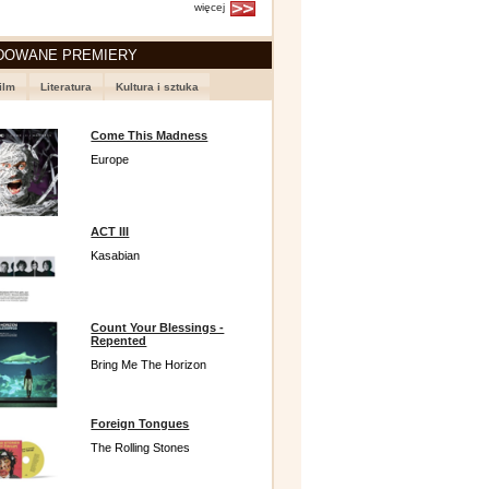
więcej
DOWANE PREMIERY
ilm
Literatura
Kultura i sztuka
Come This Madness
Europe
ACT III
Kasabian
Count Your Blessings -
Repented
Bring Me The Horizon
Foreign Tongues
The Rolling Stones