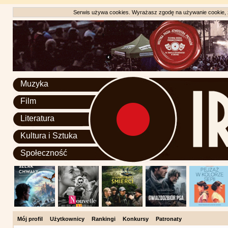
Serwis używa cookies. Wyrażasz zgodę na używanie cookie, zg
Muzyka
Film
Literatura
Kultura i Sztuka
Społeczność
Mój profil
Użytkownicy
Rankingi
Konkursy
Patronaty