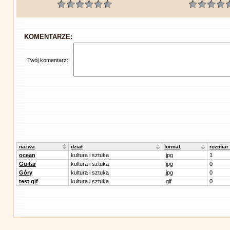
KOMENTARZE:
Twój komentarz:
nazwa
dział
format
rozmiar
ocean
kultura i sztuka
.jpg
1
Guitar
kultura i sztuka
.jpg
0
Góry
kultura i sztuka
.jpg
0
test gif
kultura i sztuka
.gif
0