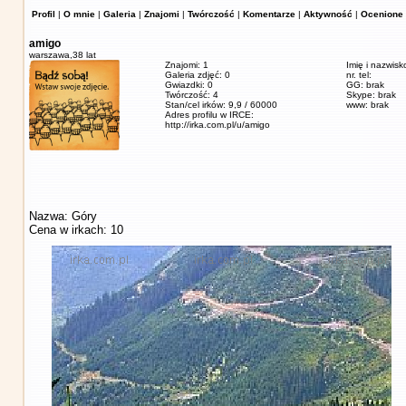
Profil
|
O mnie
|
Galeria
|
Znajomi
|
Twórczość
|
Komentarze
|
Aktywność
|
Ocenione 
amigo
warszawa,
38 lat
Znajomi: 1
Imię i nazwisk
Galeria zdjęć: 0
nr. tel:
Gwiazdki: 0
GG: brak
Twórczość: 4
Skype: brak
Stan/cel irków: 9,9 / 60000
www: brak
Adres profilu w IRCE:
http://irka.com.pl/u/amigo
Nazwa: Góry
Cena w irkach: 10