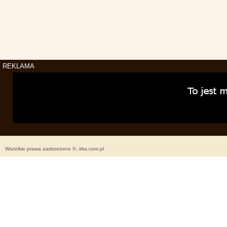
REKLAMA
Wszelkie prawa zastrzeżone ©, irka.com.pl