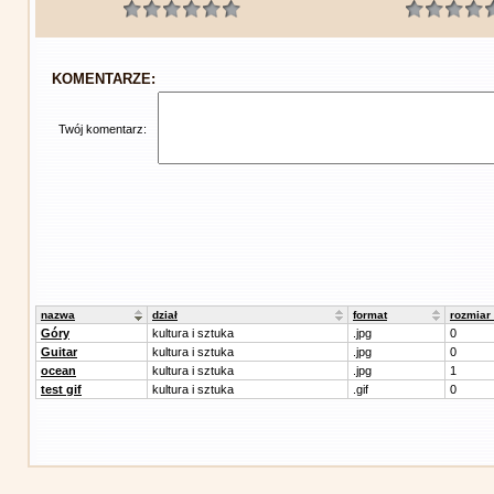
KOMENTARZE:
Twój komentarz:
nazwa
dział
format
rozmiar
Góry
kultura i sztuka
.jpg
0
Guitar
kultura i sztuka
.jpg
0
ocean
kultura i sztuka
.jpg
1
test gif
kultura i sztuka
.gif
0