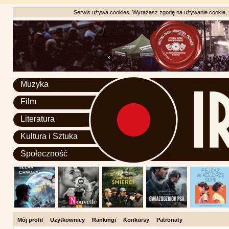
Serwis używa cookies. Wyrażasz zgodę na używanie cookie, zg
Muzyka
Film
Literatura
Kultura i Sztuka
Społeczność
Mój profil
Użytkownicy
Rankingi
Konkursy
Patronaty