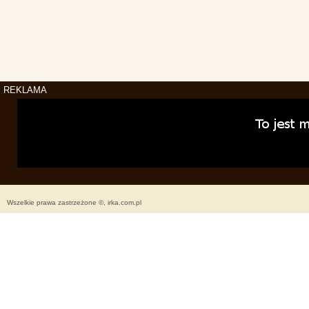
REKLAMA
Wszelkie prawa zastrzeżone ©, irka.com.pl