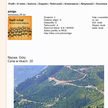
Profil
|
O mnie
|
Galeria
|
Znajomi
|
Twórczość
|
Komentarze
|
Aktywność
|
Ocenione 
amigo
warszawa,
38 lat
Znajomi: 1
Imię i nazwisk
Galeria zdjęć: 0
nr. tel:
Gwiazdki: 0
GG: brak
Twórczość: 4
Skype: brak
Stan/cel irków: 9,9 / 60000
www: brak
Adres profilu w IRCE:
http://irka.com.pl/u/amigo
Nazwa: Góry
Cena w irkach: 10