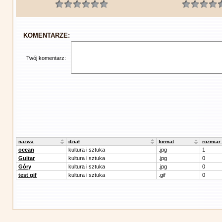
KOMENTARZE:
Twój komentarz:
nazwa
dział
format
rozmiar
ocean
kultura i sztuka
.jpg
1
Guitar
kultura i sztuka
.jpg
0
Góry
kultura i sztuka
.jpg
0
test gif
kultura i sztuka
.gif
0