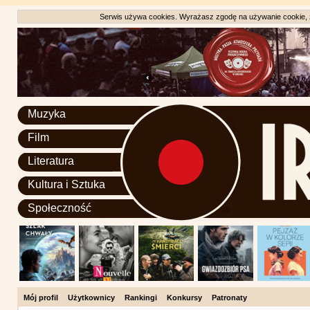
Serwis używa cookies. Wyrażasz zgodę na używanie cookie, zg
Muzyka
Film
Literatura
Kultura i Sztuka
Społeczność
Mój profil
Użytkownicy
Rankingi
Konkursy
Patronaty