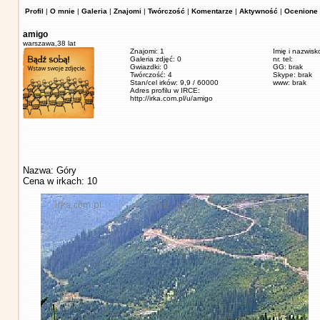
Profil
|
O mnie
|
Galeria
|
Znajomi
|
Twórczość
|
Komentarze
|
Aktywność
|
Ocenione 
amigo
warszawa,
38 lat
Znajomi: 1
Imię i nazwisk
Galeria zdjęć: 0
nr. tel:
Gwiazdki: 0
GG: brak
Twórczość: 4
Skype: brak
Stan/cel irków: 9,9 / 60000
www: brak
Adres profilu w IRCE:
http://irka.com.pl/u/amigo
Nazwa: Góry
Cena w irkach: 10