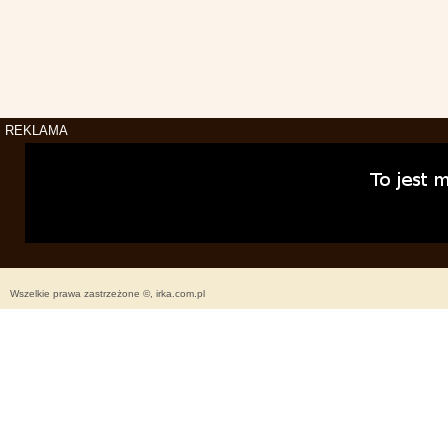
REKLAMA
Wszelkie prawa zastrzeżone ©, irka.com.pl