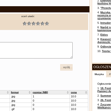
2.
Everyth
Nothing H
3.
"Przech
4.
Muzyka 
recenzja p
oceń utwór:
szumienie
5.
Intruder
6.
Naród n
kamienio
7.
Eidos
8.
Kwasożł
Agnieszki
9.
Odbycie
10.
Teoria
OGŁOSZEN
wyślij
Muzyka
F
Ogłoszeni
1.
18. Fest
Pamięci A
format
rozmiar [MB]
cena
2.
Summer 
.jpg
1
10.0
3.
26. Fes
.jpg
0
10.0
4.
Życzym
.jpg
0
10.0
Wielkanoc
.gif
0
10.0