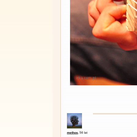
methos
,
56 lat