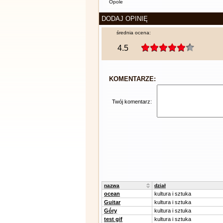
Opole
DODAJ OPINIĘ
średnia ocena:
4.5
KOMENTARZE:
Twój komentarz:
nazwa
dział
ocean
kultura i sztuka
Guitar
kultura i sztuka
Góry
kultura i sztuka
test gif
kultura i sztuka