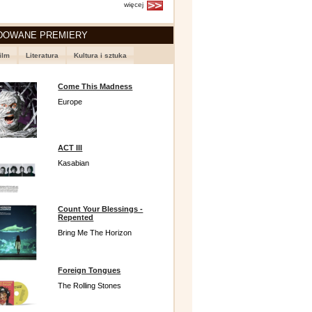
więcej
DOWANE PREMIERY
ilm
Literatura
Kultura i sztuka
Come This Madness
Europe
ACT III
Kasabian
Count Your Blessings -
Repented
Bring Me The Horizon
Foreign Tongues
The Rolling Stones