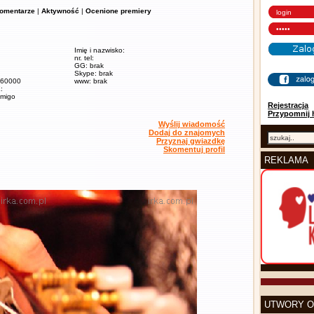
omentarze
|
Aktywność
|
Ocenione premiery
Imię i nazwisko:
nr. tel:
GG: brak
Skype: brak
/ 60000
www: brak
:
amigo
Rejestracja
Przypomnij 
Wyślij wiadomość
Dodaj do znajomych
Przyznaj gwiazdkę
Skomentuj profil
REKLAMA
UTWORY O