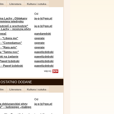
ilm
Literatura
Kultura i sztuka
Od
 na Lachy „Obłąkany
ja-g-k@wp.pl
premiera teledysku
odzień o wschodzie”
ja-g-k@wp.pl
 Lachy – recenzja płyty
lować
pandaredski
 - "Libera me"
operate
e - "Comedamus"
operate
- "Rara avis"
operate
u "Tamta noc"
pawelizdebski
nki na żądanie
pawelizdebski
 Paweł Izdebski
pawelizdebski
 - Paweł Izdebski
pawelizdebski
więcej
 OSTATNIO DODANE
ilm
Literatura
Kultura i sztuka
Od
a debiutanckiej płyty
ja-g-k@wp.pl
lia” – ludowego „małego