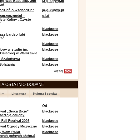
ing Was Beautiful, and
ja-g-k@wp.pl
urt
odzień o wschodzie"
ja-g-k@wp.pl
sprzeczności –
o.laf
łyty Kaliny „Czyste
”
blackrose
asz bardzo lubi
blackrose
wać
blackrose
opy w studiu im.
blackrose
 Osieckiej w Warszawie
 Szaleństwa
blackrose
 Splątania
blackrose
więcej
IA OSTATNIO DODANE
ilm
Literatura
Kultura i sztuka
e
Od
iwal „Serca Bicie”
blackrose
ndrzeja Zauchy
Fall Festival 2026
blackrose
tiwal Ogrody Muzyczne
blackrose
y Wam Świąt
blackrose
nych pełnych słońca!