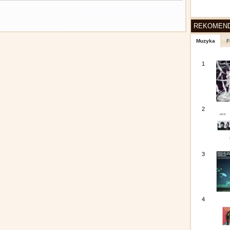
REKOMEN
Muzyka
F
1
2
3
4