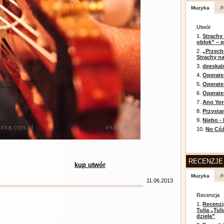
Muzyka
F
Utwór
1.
Strachy
obłok” – 
2.
„Przech
Strachy na
3.
deeska
4.
Operate
5.
Operat
6.
Operate 
7.
Ano Yor
8.
Przysta
9.
Niebo -
10.
No Cóż
RECENZJE
kup utwór
Muzyka
F
11.06.2013
Recenzja
1.
Recenzj
Tulia „Tu
dzieła”