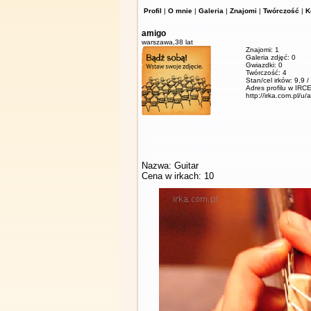
Profil
|
O mnie
|
Galeria
|
Znajomi
|
Twórczość
|
K
amigo
warszawa,
38 lat
Znajomi: 1
Galeria zdjęć: 0
Gwiazdki: 0
Twórczość: 4
Stan/cel irków: 9,9 
Adres profilu w IRCE
http://irka.com.pl/u/
Nazwa: Guitar
Cena w irkach: 10