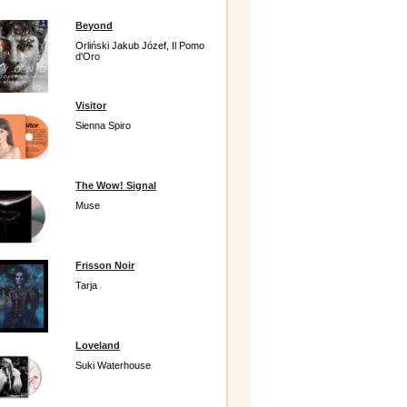
Beyond
Orliński Jakub Józef, Il Pomo
d'Oro
Visitor
Sienna Spiro
The Wow! Signal
Muse
Frisson Noir
Tarja
Loveland
Suki Waterhouse