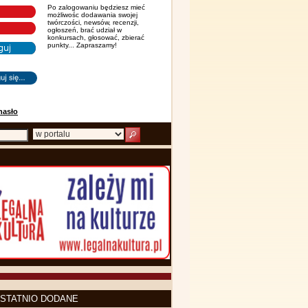
Po zalogowaniu będziesz mieć
możliwośc dodawania swojej
twórczości, newsów, recenzji,
ogłoszeń, brać udział w
konkursach, głosować, zbierać
punkty... Zapraszamy!
hasło
STATNIO DODANE