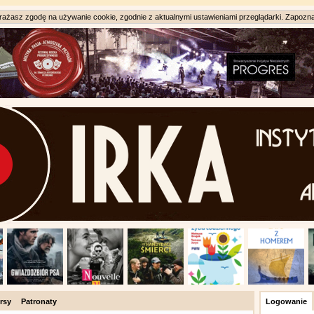
ażasz zgodę na używanie cookie, zgodnie z aktualnymi ustawieniami przeglądarki. Zapozna
rsy
Patronaty
Logowanie