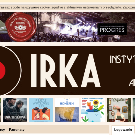
ażasz zgodę na używanie cookie, zgodnie z aktualnymi ustawieniami przeglądarki. Zapozna
rsy
Patronaty
Logowanie