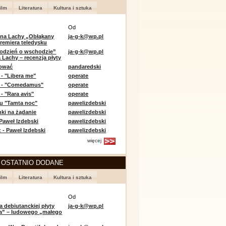
ilm
Literatura
Kultura i sztuka
Od
 na Lachy „Obłąkany
ja-g-k@wp.pl
premiera teledysku
odzień o wschodzie”
ja-g-k@wp.pl
 Lachy – recenzja płyty
lować
pandaredski
 - "Libera me"
operate
e - "Comedamus"
operate
- "Rara avis"
operate
u "Tamta noc"
pawelizdebski
nki na żądanie
pawelizdebski
 Paweł Izdebski
pawelizdebski
 - Paweł Izdebski
pawelizdebski
więcej
 OSTATNIO DODANE
ilm
Literatura
Kultura i sztuka
Od
a debiutanckiej płyty
ja-g-k@wp.pl
lia” – ludowego „małego