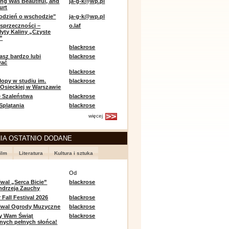
ing Was Beautiful, and
ja-g-k@wp.pl
urt
odzień o wschodzie"
ja-g-k@wp.pl
sprzeczności –
o.laf
łyty Kaliny „Czyste
”
blackrose
asz bardzo lubi
blackrose
wać
blackrose
opy w studiu im.
blackrose
 Osieckiej w Warszawie
 Szaleństwa
blackrose
 Splątania
blackrose
więcej
IA OSTATNIO DODANE
ilm
Literatura
Kultura i sztuka
e
Od
iwal „Serca Bicie”
blackrose
ndrzeja Zauchy
Fall Festival 2026
blackrose
tiwal Ogrody Muzyczne
blackrose
y Wam Świąt
blackrose
nych pełnych słońca!