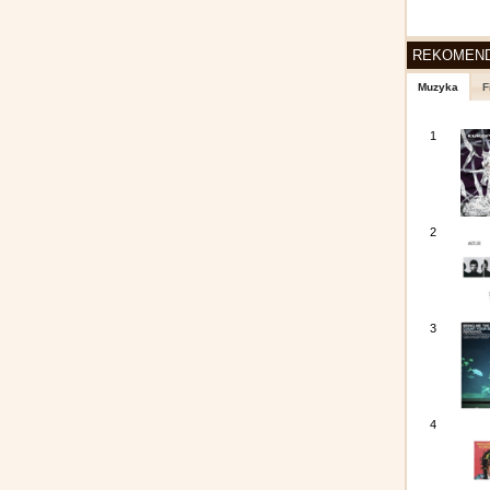
REKOMEN
Muzyka
F
1
2
3
4