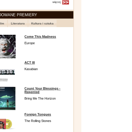
więcej
DOWANE PREMIERY
ilm
Literatura
Kultura i sztuka
Come This Madness
Europe
ACT III
Kasabian
Count Your Blessings -
Repented
Bring Me The Horizon
Foreign Tongues
The Rolling Stones