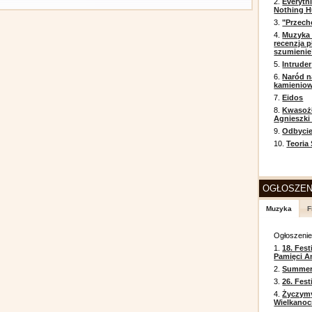
2.
Everyth
Nothing H
3.
"Przech
4.
Muzyka 
recenzja p
szumienie
5.
Intruder
6.
Naród n
kamienio
7.
Eidos
8.
Kwasożł
Agnieszki
9.
Odbycie
10.
Teoria
OGŁOSZEN
Muzyka
F
Ogłoszeni
1.
18. Fest
Pamięci A
2.
Summer 
3.
26. Fes
4.
Życzym
Wielkanoc