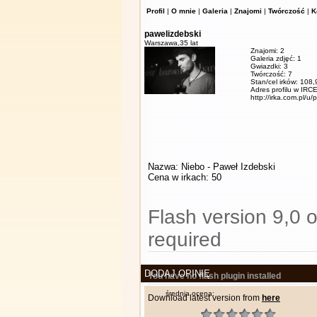
Profil
|
O mnie
|
Galeria
|
Znajomi
|
Twórczość
|
K
pawelizdebski
Warszawa,
35 lat
Znajomi: 2
Galeria zdjęć: 1
Gwiazdki: 3
Twórczość: 7
Stan/cel irków: 108
Adres profilu w IRCE
http://irka.com.pl/u/
Nazwa: Niebo - Paweł Izdebski
Cena w irkach: 50
Flash version 9,0 o
required
DODAJ OPINIĘ
You have no flash plugin installed
średnia ocena:
Download latest version from
here