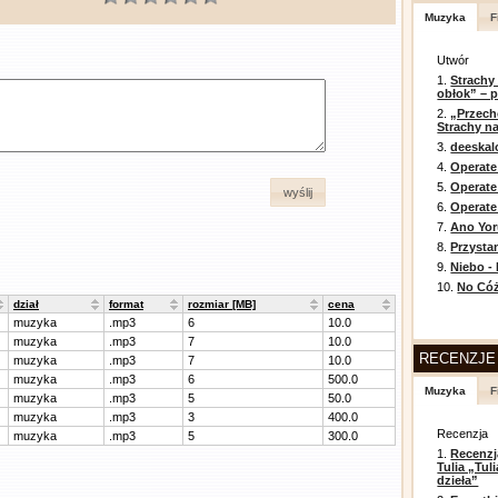
Muzyka
F
Utwór
1.
Strachy
obłok” – 
2.
„Przech
Strachy na
3.
deeska
4.
Operate
5.
Operat
wyślij
6.
Operate 
7.
Ano Yor
8.
Przysta
9.
Niebo -
10.
No Cóż
dział
format
rozmiar [MB]
cena
muzyka
.mp3
6
10.0
muzyka
.mp3
7
10.0
RECENZJE
muzyka
.mp3
7
10.0
muzyka
.mp3
6
500.0
Muzyka
F
muzyka
.mp3
5
50.0
muzyka
.mp3
3
400.0
Recenzja
muzyka
.mp3
5
300.0
1.
Recenzj
Tulia „Tu
dzieła”