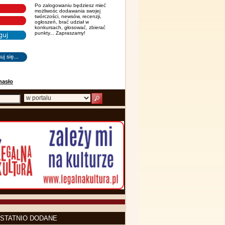
Po zalogowaniu będziesz mieć
możliwośc dodawania swojej
twórczości, newsów, recenzji,
ogłoszeń, brać udział w
konkursach, głosować, zbierać
punkty... Zapraszamy!
hasło
STATNIO DODANE