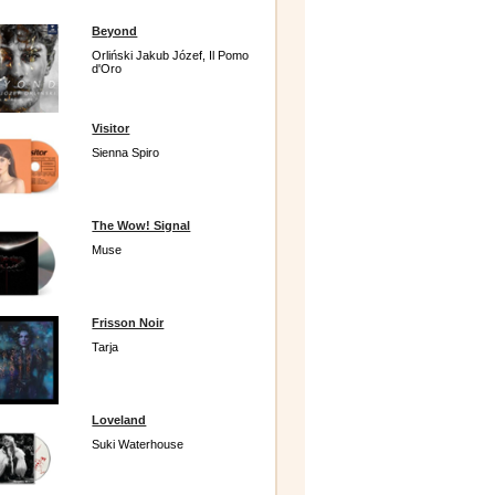
Beyond
Orliński Jakub Józef, Il Pomo
d'Oro
Visitor
Sienna Spiro
The Wow! Signal
Muse
Frisson Noir
Tarja
Loveland
Suki Waterhouse