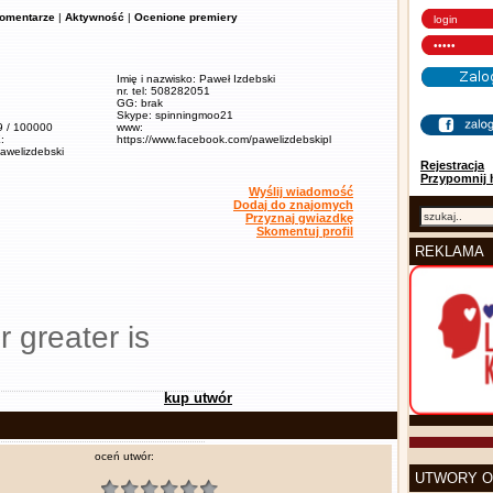
omentarze
|
Aktywność
|
Ocenione premiery
Imię i nazwisko: Paweł Izdebski
nr. tel: 508282051
GG: brak
Skype: spinningmoo21
,9 / 100000
www:
:
https://www.facebook.com/pawelizdebskipl
pawelizdebski
Rejestracja
Przypomnij 
Wyślij wiadomość
Dodaj do znajomych
Przyznaj gwiazdkę
Skomentuj profil
REKLAMA
r greater is
kup utwór
oceń utwór:
UTWORY O