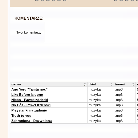
KOMENTARZE:
Twój komentarz:
nazwa
dział
format
Ano Yoru "Tamta noc"
muzyka
.mp3
Like Before is gone
muzyka
.mp3
Niebo - Paweł Izdebski
muzyka
.mp3
No Cóż - Paweł Izdebski
muzyka
.mp3
Przystanki na żądanie
muzyka
.mp3
Truth to you
muzyka
.mp3
Zabroniona - Dozwolona
muzyka
.mp3