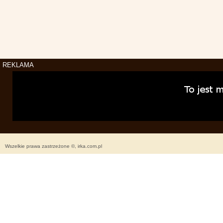
REKLAMA
Wszelkie prawa zastrzeżone ©, irka.com.pl