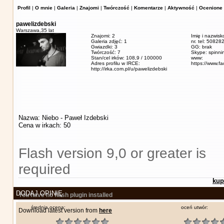
Profil
|
O mnie
|
Galeria
|
Znajomi
|
Twórczość
|
Komentarze
|
Aktywność
|
Ocenione 
pawelizdebski
Warszawa,
35 lat
Znajomi: 2
Imię i nazwisk
Galeria zdjęć: 1
nr. tel: 5082
Gwiazdki: 3
GG: brak
Twórczość: 7
Skype: spinn
Stan/cel irków: 108,9 / 100000
www:
Adres profilu w IRCE:
https://www.f
http://irka.com.pl/u/pawelizdebski
Nazwa: Niebo - Paweł Izdebski
Cena w irkach: 50
Flash version 9,0 or greater is
required
kup
DODAJ OPINIĘ
You have no flash plugin installed
średnia ocena:
oceń utwór:
Download latest version from
here