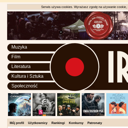
Serwis używa cookies. Wyrażasz zgodę na używanie cookie, zg
Muzyka
Film
Literatura
Kultura i Sztuka
Społeczność
Mój profil
Użytkownicy
Rankingi
Konkursy
Patronaty