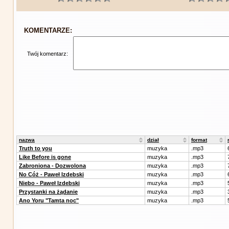
KOMENTARZE:
Twój komentarz:
nazwa
dział
format
Truth to you
muzyka
.mp3
Like Before is gone
muzyka
.mp3
Zabroniona - Dozwolona
muzyka
.mp3
No Cóż - Paweł Izdebski
muzyka
.mp3
Niebo - Paweł Izdebski
muzyka
.mp3
Przystanki na żądanie
muzyka
.mp3
Ano Yoru "Tamta noc"
muzyka
.mp3