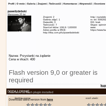
Profil
|
O mnie
|
Galeria
|
Znajomi
|
Twórczość
|
Komentarze
|
Aktywność
|
Ocenione 
pawelizdebski
Warszawa,
35 lat
Znajomi: 2
Imię i nazwisk
Galeria zdjęć: 1
nr. tel: 5082
Gwiazdki: 3
GG: brak
Twórczość: 7
Skype: spinn
Stan/cel irków: 108,9 / 100000
www:
Adres profilu w IRCE:
https://www.f
http://irka.com.pl/u/pawelizdebski
Nazwa: Przystanki na żądanie
Cena w irkach: 400
Flash version 9,0 or greater is
required
kup
DODAJ OPINIĘ
You have no flash plugin installed
średnia ocena:
oceń utwór:
Download latest version from
here