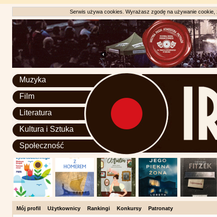
Serwis używa cookies. Wyrażasz zgodę na używanie cookie, zg
Muzyka
Film
Literatura
Kultura i Sztuka
Społeczność
Mój profil
Użytkownicy
Rankingi
Konkursy
Patronaty