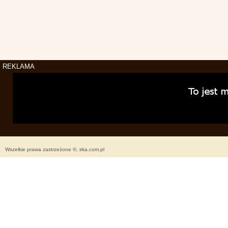
REKLAMA
Wszelkie prawa zastrzeżone ©, irka.com.pl