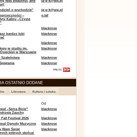
ing Was Beautiful, and
ja-g-k@wp.pl
urt
odzień o wschodzie"
ja-g-k@wp.pl
sprzeczności –
o.laf
łyty Kaliny „Czyste
”
blackrose
asz bardzo lubi
blackrose
wać
blackrose
opy w studiu im.
blackrose
 Osieckiej w Warszawie
 Szaleństwa
blackrose
 Splątania
blackrose
więcej
IA OSTATNIO DODANE
ilm
Literatura
Kultura i sztuka
e
Od
iwal „Serca Bicie”
blackrose
ndrzeja Zauchy
Fall Festival 2026
blackrose
tiwal Ogrody Muzyczne
blackrose
y Wam Świąt
blackrose
nych pełnych słońca!