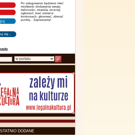
Po zalogowaniu będziesz mieć
możliwośc dodawania swojej
twórczości, newsów, recenzji,
ogłoszeń, brać udział w
konkursach, głosować, zbierać
punkty... Zapraszamy!
hasło
STATNIO DODANE