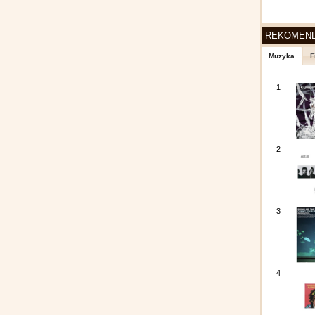
REKOMEN
Muzyka
F
1
2
3
4