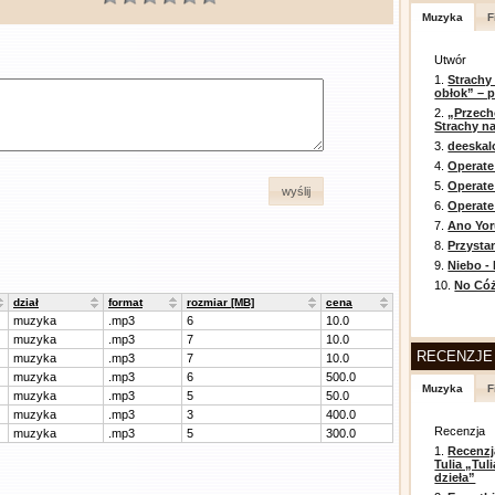
Muzyka
F
Utwór
1.
Strachy
obłok” – 
2.
„Przech
Strachy na
3.
deeska
4.
Operate
5.
Operat
wyślij
6.
Operate 
7.
Ano Yor
8.
Przysta
9.
Niebo -
10.
No Cóż
dział
format
rozmiar [MB]
cena
muzyka
.mp3
6
10.0
muzyka
.mp3
7
10.0
RECENZJE
muzyka
.mp3
7
10.0
muzyka
.mp3
6
500.0
Muzyka
F
muzyka
.mp3
5
50.0
muzyka
.mp3
3
400.0
Recenzja
muzyka
.mp3
5
300.0
1.
Recenzj
Tulia „Tu
dzieła”