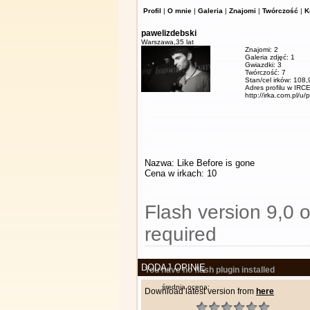
Profil
|
O mnie
|
Galeria
|
Znajomi
|
Twórczość
|
K
pawelizdebski
Warszawa,
35 lat
Znajomi: 2
Galeria zdjęć: 1
Gwiazdki: 3
Twórczość: 7
Stan/cel irków: 108
Adres profilu w IRCE
http://irka.com.pl/u/
Nazwa: Like Before is gone
Cena w irkach: 10
Flash version 9,0 o
required
DODAJ OPINIĘ
You have no flash plugin installed
średnia ocena:
Download latest version from
here