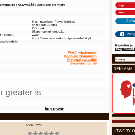
omentarze
|
Aktywność
|
Ocenione premiery
Imię i nazwisko: Paweł Izdebski
nr. tel: 508282051
GG: brak
Skype: spinningmoo21
,9 / 100000
www:
:
https://www.facebook.com/pawelizdebskipl
pawelizdebski
Rejestracja
Przypomnij 
Wyślij wiadomość
Dodaj do znajomych
Przyznaj gwiazdkę
Skomentuj profil
REKLAMA
r greater is
kup utwór
oceń utwór:
UTWORY O