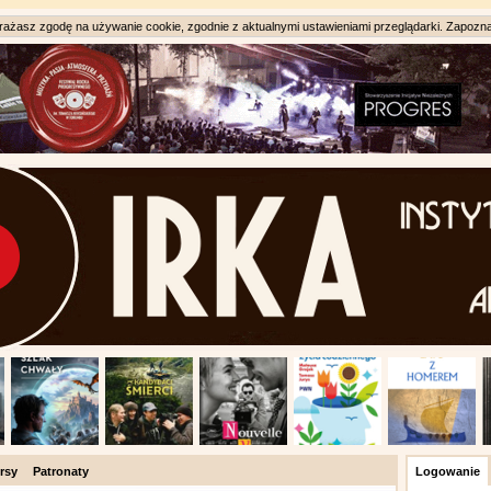
ażasz zgodę na używanie cookie, zgodnie z aktualnymi ustawieniami przeglądarki. Zapozna
rsy
Patronaty
Logowanie