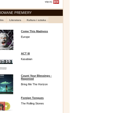
więcej
DOWANE PREMIERY
ilm
Literatura
Kultura i sztuka
Come This Madness
Europe
ACT III
Kasabian
Count Your Blessings -
Repented
Bring Me The Horizon
Foreign Tongues
The Rolling Stones