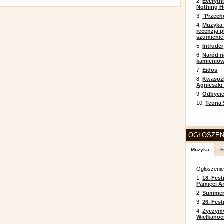
2.
Everyth
Nothing H
3.
"Przech
4.
Muzyka 
recenzja p
szumienie
5.
Intruder
6.
Naród n
kamienio
7.
Eidos
8.
Kwasożł
Agnieszki
9.
Odbycie
10.
Teoria
OGŁOSZEN
Muzyka
F
Ogłoszeni
1.
18. Fest
Pamięci A
2.
Summer 
3.
26. Fes
4.
Życzym
Wielkanoc