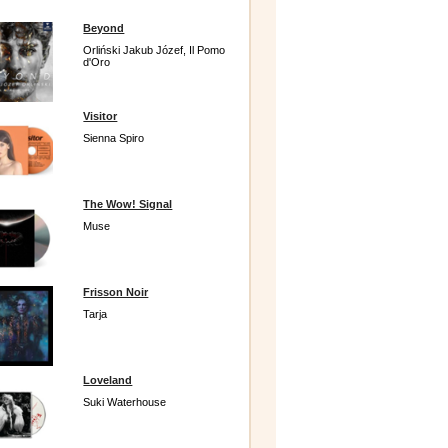
Beyond
Orliński Jakub Józef, Il Pomo
d'Oro
Visitor
Sienna Spiro
The Wow! Signal
Muse
Frisson Noir
Tarja
Loveland
Suki Waterhouse