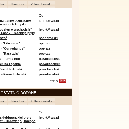
ilm
Literatura
Kultura i sztuka
Od
 na Lachy „Obłąkany
ja-g-k@wp.pl
premiera teledysku
odzień o wschodzie”
ja-g-k@wp.pl
 Lachy – recenzja płyty
lować
pandaredski
 - "Libera me"
operate
e - "Comedamus"
operate
- "Rara avis"
operate
u "Tamta noc"
pawelizdebski
nki na żądanie
pawelizdebski
 Paweł Izdebski
pawelizdebski
 - Paweł Izdebski
pawelizdebski
więcej
 OSTATNIO DODANE
ilm
Literatura
Kultura i sztuka
Od
a debiutanckiej płyty
ja-g-k@wp.pl
lia” – ludowego „małego