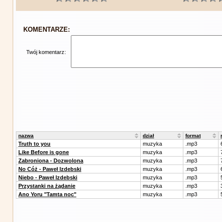
KOMENTARZE:
Twój komentarz:
nazwa
dział
format
Truth to you
muzyka
.mp3
Like Before is gone
muzyka
.mp3
Zabroniona - Dozwolona
muzyka
.mp3
No Cóż - Paweł Izdebski
muzyka
.mp3
Niebo - Paweł Izdebski
muzyka
.mp3
Przystanki na żądanie
muzyka
.mp3
Ano Yoru "Tamta noc"
muzyka
.mp3