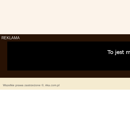
REKLAMA
Wszelkie prawa zastrzeżone ©, irka.com.pl