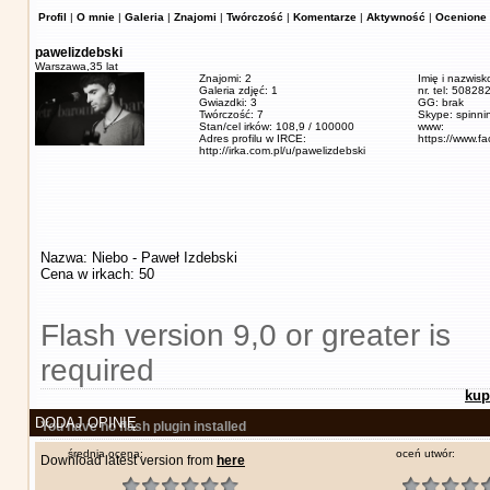
Profil
|
O mnie
|
Galeria
|
Znajomi
|
Twórczość
|
Komentarze
|
Aktywność
|
Ocenione 
pawelizdebski
Warszawa,
35 lat
Znajomi: 2
Imię i nazwisk
Galeria zdjęć: 1
nr. tel: 5082
Gwiazdki: 3
GG: brak
Twórczość: 7
Skype: spinn
Stan/cel irków: 108,9 / 100000
www:
Adres profilu w IRCE:
https://www.f
http://irka.com.pl/u/pawelizdebski
Nazwa: Niebo - Paweł Izdebski
Cena w irkach: 50
Flash version 9,0 or greater is
required
kup
DODAJ OPINIĘ
You have no flash plugin installed
średnia ocena:
oceń utwór:
Download latest version from
here