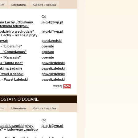
ilm
Literatura
Kultura i sztuka
Od
 na Lachy „Obłąkany
ja-g-k@wp.pl
premiera teledysku
odzień o wschodzie”
ja-g-k@wp.pl
 Lachy – recenzja płyty
lować
pandaredski
 - "Libera me"
operate
e - "Comedamus"
operate
- "Rara avis"
operate
u "Tamta noc"
pawelizdebski
nki na żądanie
pawelizdebski
 Paweł Izdebski
pawelizdebski
 - Paweł Izdebski
pawelizdebski
więcej
 OSTATNIO DODANE
ilm
Literatura
Kultura i sztuka
Od
a debiutanckiej płyty
ja-g-k@wp.pl
lia” – ludowego „małego