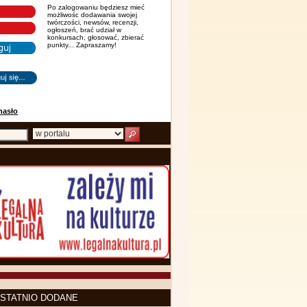
Po zalogowaniu będziesz mieć
możliwośc dodawania swojej
twórczości, newsów, recenzji,
ogłoszeń, brać udział w
konkursach, głosować, zbierać
punkty... Zapraszamy!
hasło
STATNIO DODANE