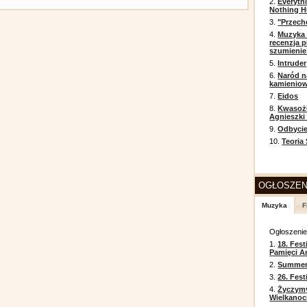
2.
Everyth
Nothing H
3.
"Przech
4.
Muzyka 
recenzja p
szumienie
5.
Intruder
6.
Naród n
kamienio
7.
Eidos
8.
Kwasożł
Agnieszki
9.
Odbycie
10.
Teoria
OGŁOSZEN
Muzyka
F
Ogłoszeni
1.
18. Fest
Pamięci A
2.
Summer 
3.
26. Fes
4.
Życzym
Wielkanoc