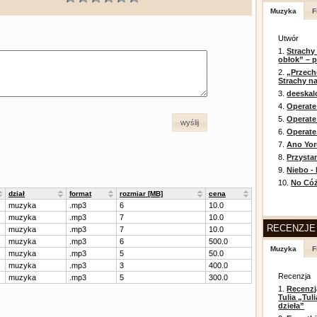
Muzyka
F
Utwór
1.
Strachy
obłok” – 
2.
„Przech
Strachy na
3.
deeska
4.
Operate
5.
Operat
wyślij
6.
Operate 
7.
Ano Yor
8.
Przysta
9.
Niebo -
10.
No Cóż
dział
format
rozmiar [MB]
cena
muzyka
.mp3
6
10.0
muzyka
.mp3
7
10.0
RECENZJE
muzyka
.mp3
7
10.0
muzyka
.mp3
6
500.0
Muzyka
F
muzyka
.mp3
5
50.0
muzyka
.mp3
3
400.0
Recenzja
muzyka
.mp3
5
300.0
1.
Recenzj
Tulia „Tu
dzieła”