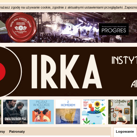
ażasz zgodę na używanie cookie, zgodnie z aktualnymi ustawieniami przeglądarki. Zapozna
rsy
Patronaty
Logowanie