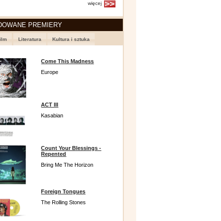
więcej
DOWANE PREMIERY
ilm
Literatura
Kultura i sztuka
Come This Madness
Europe
ACT III
Kasabian
Count Your Blessings -
Repented
Bring Me The Horizon
Foreign Tongues
The Rolling Stones