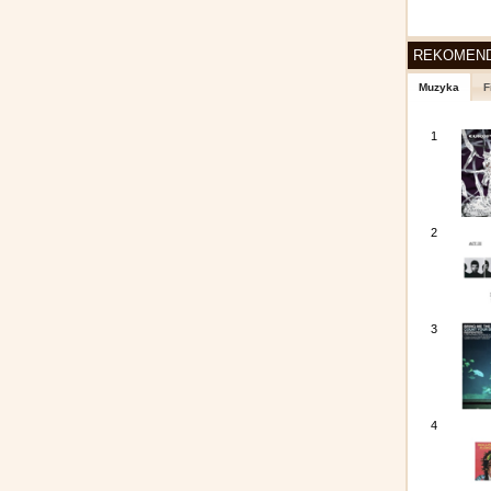
REKOMEN
Muzyka
F
1
2
3
4