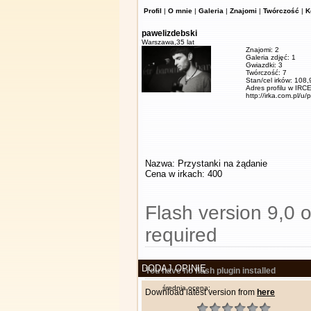
Profil
|
O mnie
|
Galeria
|
Znajomi
|
Twórczość
|
K
pawelizdebski
Warszawa,
35 lat
Znajomi: 2
Galeria zdjęć: 1
Gwiazdki: 3
Twórczość: 7
Stan/cel irków: 108
Adres profilu w IRCE
http://irka.com.pl/u/
Nazwa: Przystanki na żądanie
Cena w irkach: 400
Flash version 9,0 o
required
DODAJ OPINIĘ
You have no flash plugin installed
średnia ocena:
Download latest version from
here