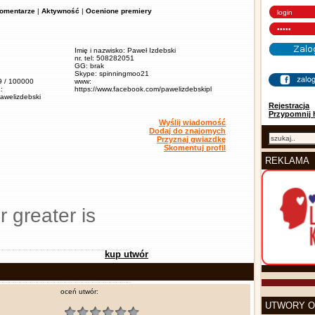
omentarze
|
Aktywność
|
Ocenione premiery
Imię i nazwisko: Paweł Izdebski
nr. tel: 508282051
GG: brak
Skype: spinningmoo21
,9 / 100000
www:
:
https://www.facebook.com/pawelizdebskipl
pawelizdebski
Rejestracja
Przypomnij 
Wyślij wiadomość
Dodaj do znajomych
Przyznaj gwiazdkę
Skomentuj profil
REKLAMA
r greater is
kup utwór
oceń utwór:
UTWORY O