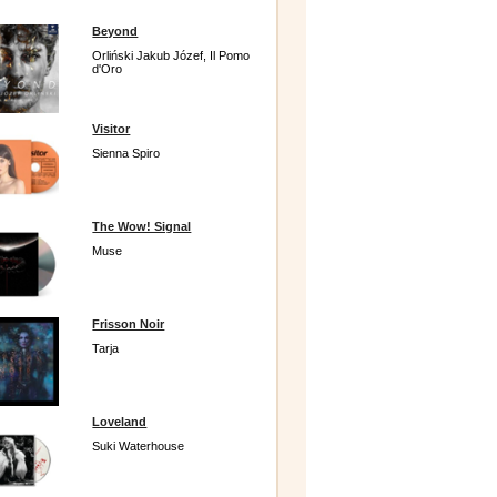
Beyond
Orliński Jakub Józef, Il Pomo
d'Oro
Visitor
Sienna Spiro
The Wow! Signal
Muse
Frisson Noir
Tarja
Loveland
Suki Waterhouse