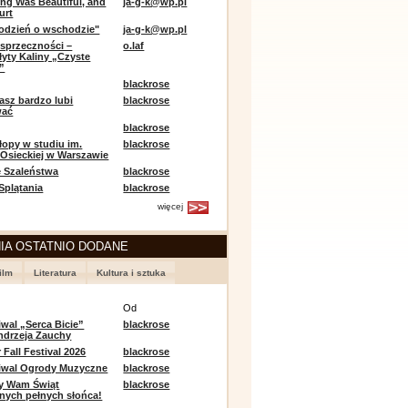
ing Was Beautiful, and
ja-g-k@wp.pl
urt
odzień o wschodzie"
ja-g-k@wp.pl
sprzeczności –
o.laf
łyty Kaliny „Czyste
”
blackrose
asz bardzo lubi
blackrose
wać
blackrose
opy w studiu im.
blackrose
 Osieckiej w Warszawie
 Szaleństwa
blackrose
 Splątania
blackrose
więcej
IA OSTATNIO DODANE
ilm
Literatura
Kultura i sztuka
e
Od
iwal „Serca Bicie”
blackrose
ndrzeja Zauchy
Fall Festival 2026
blackrose
tiwal Ogrody Muzyczne
blackrose
y Wam Świąt
blackrose
nych pełnych słońca!