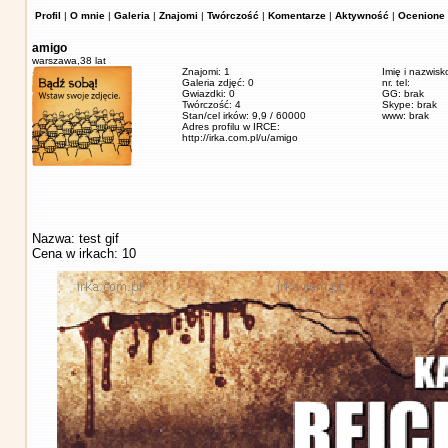
Profil
|
O mnie
|
Galeria
|
Znajomi
|
Twórczość
|
Komentarze
|
Aktywność
|
Ocenione 
amigo
warszawa,
38 lat
Znajomi: 1
Imię i nazwisk
Galeria zdjęć: 0
nr. tel:
Gwiazdki: 0
GG: brak
Twórczość: 4
Skype: brak
Stan/cel irków: 9,9 / 60000
www: brak
Adres profilu w IRCE:
http://irka.com.pl/u/amigo
Nazwa: test gif
Cena w irkach: 10