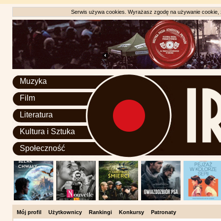
Serwis używa cookies. Wyrażasz zgodę na używanie cookie, zg
Muzyka
Film
Literatura
Kultura i Sztuka
Społeczność
Mój profil
Użytkownicy
Rankingi
Konkursy
Patronaty