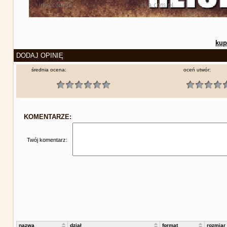
kup
DODAJ OPINIĘ
średnia ocena:
oceń utwór:
KOMENTARZE:
Twój komentarz:
nazwa
dział
format
rozmiar