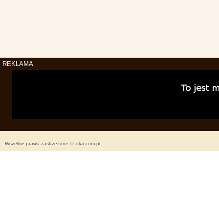
REKLAMA
Wszelkie prawa zastrzeżone ©, irka.com.pl