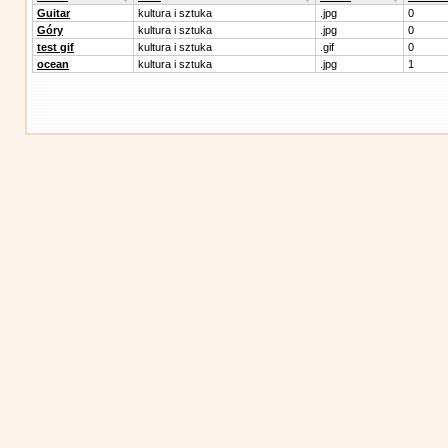
Guitar
kultura i sztuka
.jpg
0
Góry
kultura i sztuka
.jpg
0
test gif
kultura i sztuka
.gif
0
ocean
kultura i sztuka
.jpg
1