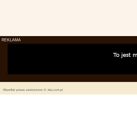
REKLAMA
Wszelkie prawa zastrzeżone ©, irka.com.pl