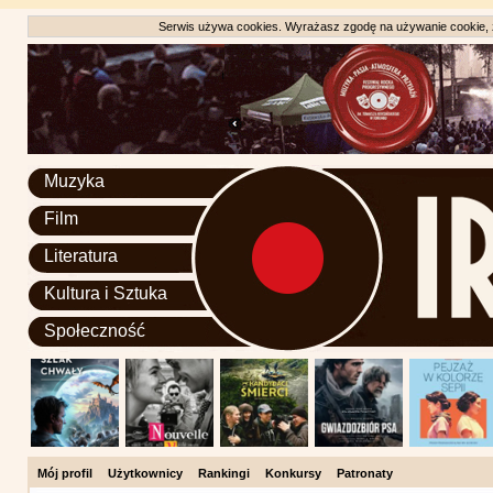
Serwis używa cookies. Wyrażasz zgodę na używanie cookie, zg
Muzyka
Film
Literatura
Kultura i Sztuka
Społeczność
Mój profil
Użytkownicy
Rankingi
Konkursy
Patronaty