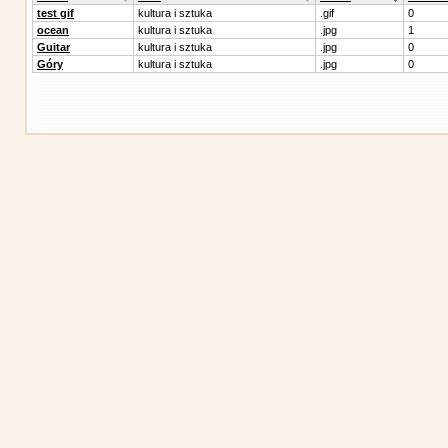
test gif
kultura i sztuka
.gif
0
ocean
kultura i sztuka
.jpg
1
Guitar
kultura i sztuka
.jpg
0
Góry
kultura i sztuka
.jpg
0