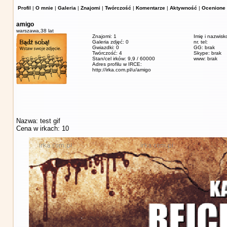
Profil
|
O mnie
|
Galeria
|
Znajomi
|
Twórczość
|
Komentarze
|
Aktywność
|
Ocenione 
amigo
warszawa,
38 lat
Znajomi: 1
Imię i nazwisk
Galeria zdjęć: 0
nr. tel:
Gwiazdki: 0
GG: brak
Twórczość: 4
Skype: brak
Stan/cel irków: 9,9 / 60000
www: brak
Adres profilu w IRCE:
http://irka.com.pl/u/amigo
Nazwa: test gif
Cena w irkach: 10