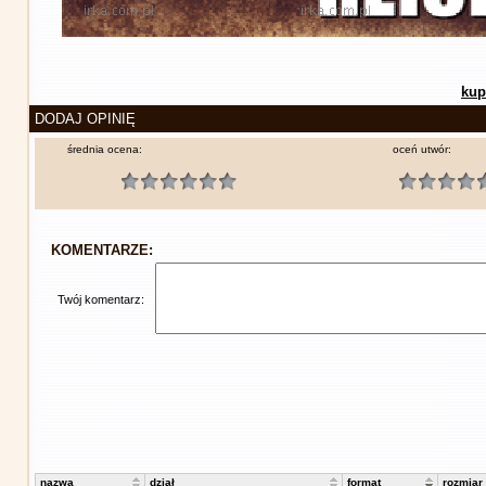
kup
DODAJ OPINIĘ
średnia ocena:
oceń utwór:
KOMENTARZE:
Twój komentarz:
nazwa
dział
format
rozmiar