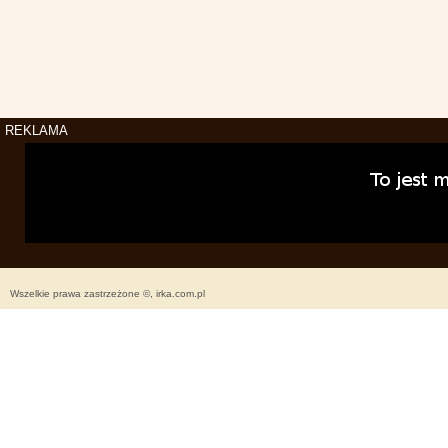
REKLAMA
Wszelkie prawa zastrzeżone ©, irka.com.pl