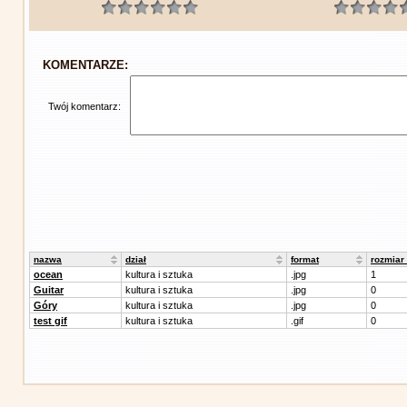
KOMENTARZE:
Twój komentarz:
nazwa
dział
format
rozmiar
ocean
kultura i sztuka
.jpg
1
Guitar
kultura i sztuka
.jpg
0
Góry
kultura i sztuka
.jpg
0
test gif
kultura i sztuka
.gif
0