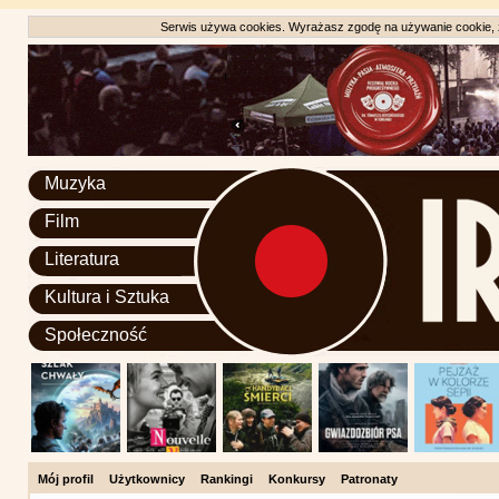
Serwis używa cookies. Wyrażasz zgodę na używanie cookie, zg
Muzyka
Film
Literatura
Kultura i Sztuka
Społeczność
Mój profil
Użytkownicy
Rankingi
Konkursy
Patronaty