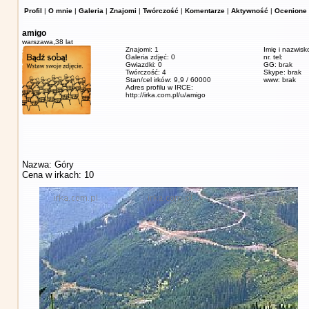
Profil
|
O mnie
|
Galeria
|
Znajomi
|
Twórczość
|
Komentarze
|
Aktywność
|
Ocenione 
amigo
warszawa,
38 lat
Znajomi: 1
Imię i nazwisk
Galeria zdjęć: 0
nr. tel:
Gwiazdki: 0
GG: brak
Twórczość: 4
Skype: brak
Stan/cel irków: 9,9 / 60000
www: brak
Adres profilu w IRCE:
http://irka.com.pl/u/amigo
Nazwa: Góry
Cena w irkach: 10