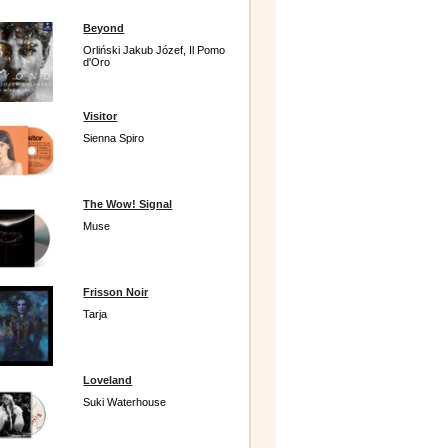
Beyond
Orliński Jakub Józef, Il Pomo
d'Oro
Visitor
Sienna Spiro
The Wow! Signal
Muse
Frisson Noir
Tarja
Loveland
Suki Waterhouse