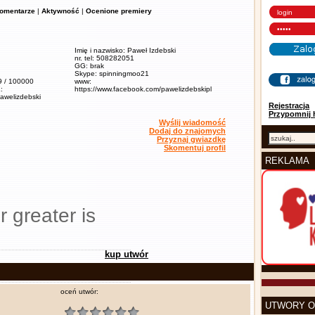
omentarze
|
Aktywność
|
Ocenione premiery
Imię i nazwisko: Paweł Izdebski
nr. tel: 508282051
GG: brak
Skype: spinningmoo21
,9 / 100000
www:
:
https://www.facebook.com/pawelizdebskipl
pawelizdebski
Rejestracja
Przypomnij 
Wyślij wiadomość
Dodaj do znajomych
Przyznaj gwiazdkę
Skomentuj profil
REKLAMA
r greater is
kup utwór
oceń utwór:
UTWORY O