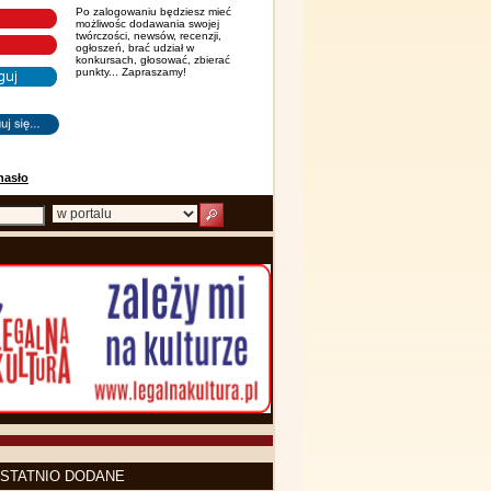
Po zalogowaniu będziesz mieć
możliwośc dodawania swojej
twórczości, newsów, recenzji,
ogłoszeń, brać udział w
konkursach, głosować, zbierać
punkty... Zapraszamy!
hasło
STATNIO DODANE