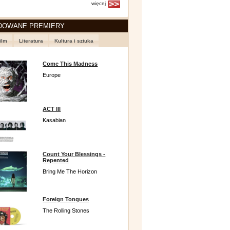
więcej
DOWANE PREMIERY
ilm
Literatura
Kultura i sztuka
Come This Madness
Europe
ACT III
Kasabian
Count Your Blessings -
Repented
Bring Me The Horizon
Foreign Tongues
The Rolling Stones