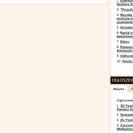
2.
Everyth
Nothing H
3.
"Przech
4.
Muzyka 
recenzja p
szumienie
5.
Intruder
6.
Naród n
kamienio
7.
Eidos
8.
Kwasożł
Agnieszki
9.
Odbycie
10.
Teoria
OGŁOSZEN
Muzyka
F
Ogłoszeni
1.
18. Fest
Pamięci A
2.
Summer 
3.
26. Fes
4.
Życzym
Wielkanoc