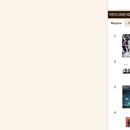
REKOMEN
Muzyka
F
1
2
3
4