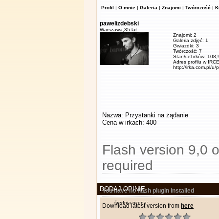
Profil
|
O mnie
|
Galeria
|
Znajomi
|
Twórczość
|
K
pawelizdebski
Warszawa,
35 lat
Znajomi: 2
Galeria zdjęć: 1
Gwiazdki: 3
Twórczość: 7
Stan/cel irków: 108
Adres profilu w IRCE
http://irka.com.pl/u/
Nazwa: Przystanki na żądanie
Cena w irkach: 400
Flash version 9,0 o
required
DODAJ OPINIĘ
You have no flash plugin installed
średnia ocena:
Download latest version from
here