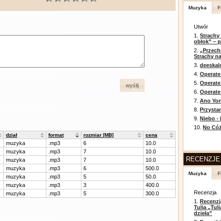
Muzyka
F
Utwór
1.
Strachy
obłok” – 
2.
„Przech
Strachy na
3.
deeska
4.
Operate
5.
Operat
wyślij
6.
Operate 
7.
Ano Yor
8.
Przysta
9.
Niebo -
10.
No Cóż
dział
format
rozmiar [MB]
cena
muzyka
.mp3
6
10.0
muzyka
.mp3
7
10.0
RECENZJE
muzyka
.mp3
7
10.0
muzyka
.mp3
6
500.0
Muzyka
F
muzyka
.mp3
5
50.0
muzyka
.mp3
3
400.0
Recenzja
muzyka
.mp3
5
300.0
1.
Recenzj
Tulia „Tu
dzieła”