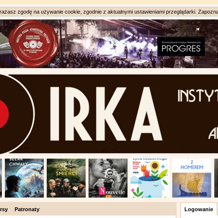
ażasz zgodę na używanie cookie, zgodnie z aktualnymi ustawieniami przeglądarki. Zapozna
rsy
Patronaty
Logowanie