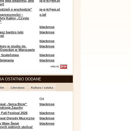
ing Was Beautiful, and
ja-g-k@wp.pl
urt
odzień o wschodzie"
ja-g-k@wp.pl
sprzeczności –
o.laf
łyty Kaliny „Czyste
”
blackrose
asz bardzo lubi
blackrose
wać
blackrose
opy w studiu im.
blackrose
 Osieckiej w Warszawie
 Szaleństwa
blackrose
 Splątania
blackrose
więcej
IA OSTATNIO DODANE
ilm
Literatura
Kultura i sztuka
e
Od
iwal „Serca Bicie”
blackrose
ndrzeja Zauchy
Fall Festival 2026
blackrose
tiwal Ogrody Muzyczne
blackrose
y Wam Świąt
blackrose
nych pełnych słońca!