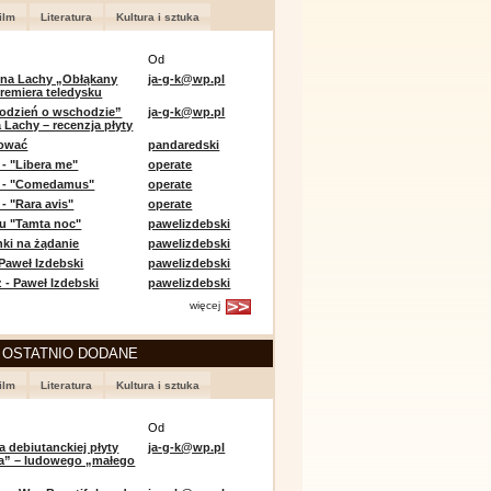
ilm
Literatura
Kultura i sztuka
Od
 na Lachy „Obłąkany
ja-g-k@wp.pl
premiera teledysku
odzień o wschodzie”
ja-g-k@wp.pl
 Lachy – recenzja płyty
lować
pandaredski
 - "Libera me"
operate
e - "Comedamus"
operate
- "Rara avis"
operate
u "Tamta noc"
pawelizdebski
nki na żądanie
pawelizdebski
 Paweł Izdebski
pawelizdebski
 - Paweł Izdebski
pawelizdebski
więcej
 OSTATNIO DODANE
ilm
Literatura
Kultura i sztuka
Od
a debiutanckiej płyty
ja-g-k@wp.pl
lia” – ludowego „małego