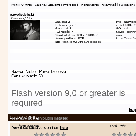
Profil
|
O mnie
|
Galeria
|
Znajomi
|
Twórczość
|
Komentarze
|
Aktywność
|
Ocenione 
pawelizdebski
Warszawa,
35 lat
Znajomi: 2
Imię i nazwisk
Galeria zdjęć: 1
nr. tel: 5082
Gwiazdki: 3
GG: brak
Twórczość: 7
Skype: spinn
Stan/cel irków: 108,9 / 100000
www:
Adres profilu w IRCE:
https://www.f
http://irka.com.pl/u/pawelizdebski
Nazwa: Niebo - Paweł Izdebski
Cena w irkach: 50
Flash version 9,0 or greater is
required
kup
DODAJ OPINIĘ
You have no flash plugin installed
średnia ocena:
oceń utwór:
Download latest version from
here