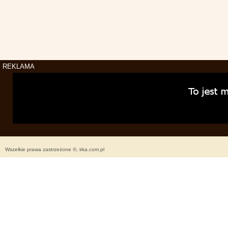
REKLAMA
Wszelkie prawa zastrzeżone ©, irka.com.pl