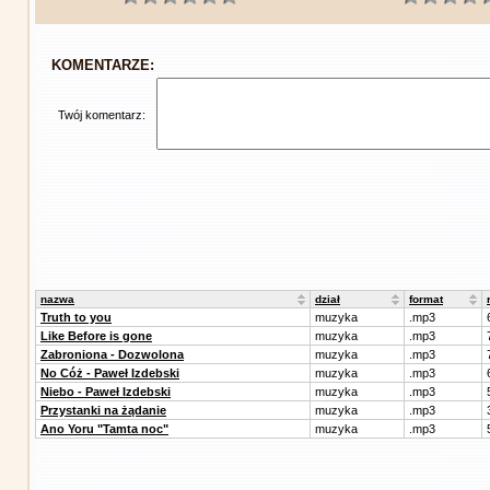
KOMENTARZE:
Twój komentarz:
nazwa
dział
format
Truth to you
muzyka
.mp3
Like Before is gone
muzyka
.mp3
Zabroniona - Dozwolona
muzyka
.mp3
No Cóż - Paweł Izdebski
muzyka
.mp3
Niebo - Paweł Izdebski
muzyka
.mp3
Przystanki na żądanie
muzyka
.mp3
Ano Yoru "Tamta noc"
muzyka
.mp3