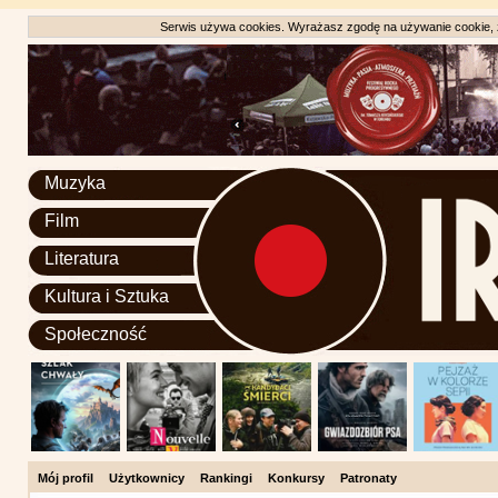
Serwis używa cookies. Wyrażasz zgodę na używanie cookie, zg
Muzyka
Film
Literatura
Kultura i Sztuka
Społeczność
Mój profil
Użytkownicy
Rankingi
Konkursy
Patronaty