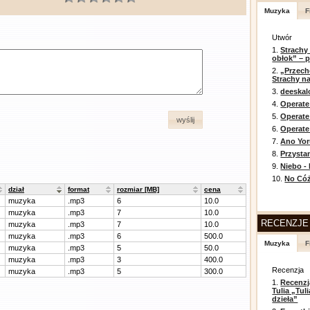
Muzyka
F
Utwór
1.
Strachy
obłok” – 
2.
„Przech
Strachy na
3.
deeska
4.
Operate
5.
Operat
wyślij
6.
Operate 
7.
Ano Yor
8.
Przysta
9.
Niebo -
10.
No Cóż
dział
format
rozmiar [MB]
cena
muzyka
.mp3
6
10.0
muzyka
.mp3
7
10.0
RECENZJE
muzyka
.mp3
7
10.0
muzyka
.mp3
6
500.0
Muzyka
F
muzyka
.mp3
5
50.0
muzyka
.mp3
3
400.0
Recenzja
muzyka
.mp3
5
300.0
1.
Recenzj
Tulia „Tu
dzieła”