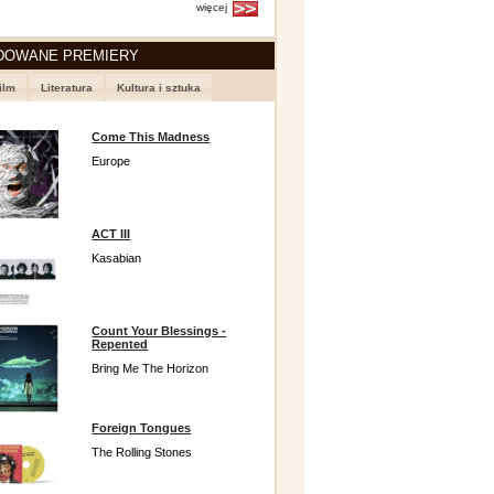
więcej
DOWANE PREMIERY
ilm
Literatura
Kultura i sztuka
Come This Madness
Europe
ACT III
Kasabian
Count Your Blessings -
Repented
Bring Me The Horizon
Foreign Tongues
The Rolling Stones