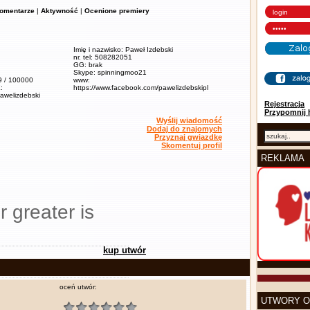
omentarze
|
Aktywność
|
Ocenione premiery
Imię i nazwisko: Paweł Izdebski
nr. tel: 508282051
GG: brak
Skype: spinningmoo21
,9 / 100000
www:
:
https://www.facebook.com/pawelizdebskipl
pawelizdebski
Rejestracja
Przypomnij 
Wyślij wiadomość
Dodaj do znajomych
Przyznaj gwiazdkę
Skomentuj profil
REKLAMA
r greater is
kup utwór
oceń utwór:
UTWORY O