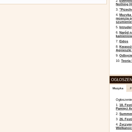
2.
Everyth
Nothing H
3.
"Przech
4.
Muzyka 
recenzja p
szumienie
5.
Intruder
6.
Naród n
kamienio
7.
Eidos
8.
Kwasożł
Agnieszki
9.
Odbycie
10.
Teoria
OGŁOSZEN
Muzyka
F
Ogłoszeni
1.
18. Fest
Pamięci A
2.
Summer 
3.
26. Fes
4.
Życzym
Wielkanoc