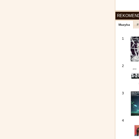
REKOMEN
Muzyka
F
1
2
3
4