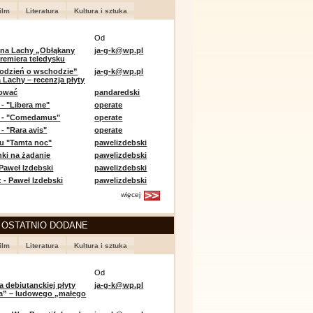
ilm
Literatura
Kultura i sztuka
Od
 na Lachy „Obłąkany
ja-g-k@wp.pl
premiera teledysku
odzień o wschodzie”
ja-g-k@wp.pl
 Lachy – recenzja płyty
lować
pandaredski
 - "Libera me"
operate
e - "Comedamus"
operate
- "Rara avis"
operate
u "Tamta noc"
pawelizdebski
nki na żądanie
pawelizdebski
 Paweł Izdebski
pawelizdebski
 - Paweł Izdebski
pawelizdebski
więcej
 OSTATNIO DODANE
ilm
Literatura
Kultura i sztuka
Od
a debiutanckiej płyty
ja-g-k@wp.pl
lia” – ludowego „małego