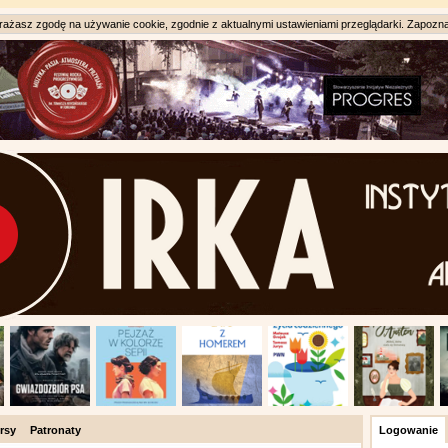
ażasz zgodę na używanie cookie, zgodnie z aktualnymi ustawieniami przeglądarki. Zapozna
rsy
Patronaty
Logowanie