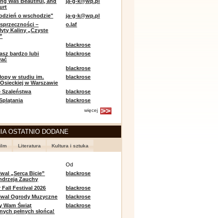
ing Was Beautiful, and
ja-g-k@wp.pl
urt
odzień o wschodzie"
ja-g-k@wp.pl
sprzeczności –
o.laf
łyty Kaliny „Czyste
”
blackrose
asz bardzo lubi
blackrose
wać
blackrose
opy w studiu im.
blackrose
 Osieckiej w Warszawie
 Szaleństwa
blackrose
 Splątania
blackrose
więcej
IA OSTATNIO DODANE
ilm
Literatura
Kultura i sztuka
e
Od
iwal „Serca Bicie”
blackrose
ndrzeja Zauchy
Fall Festival 2026
blackrose
tiwal Ogrody Muzyczne
blackrose
y Wam Świąt
blackrose
nych pełnych słońca!