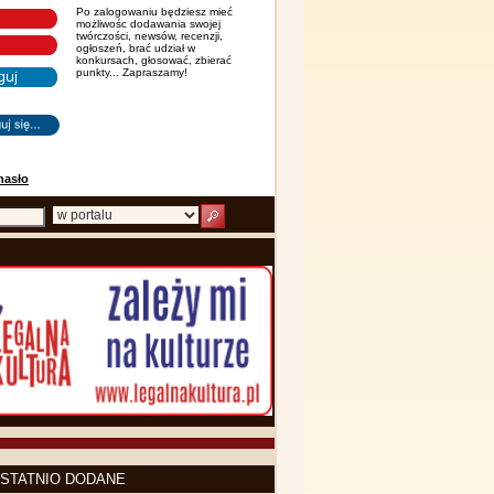
Po zalogowaniu będziesz mieć
możliwośc dodawania swojej
twórczości, newsów, recenzji,
ogłoszeń, brać udział w
konkursach, głosować, zbierać
punkty... Zapraszamy!
hasło
STATNIO DODANE