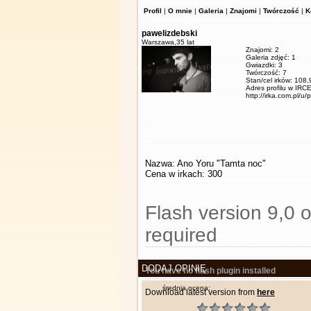
Profil
|
O mnie
|
Galeria
|
Znajomi
|
Twórczość
|
K
pawelizdebski
Warszawa,
35 lat
Znajomi: 2
Galeria zdjęć: 1
Gwiazdki: 3
Twórczość: 7
Stan/cel irków: 108
Adres profilu w IRCE
http://irka.com.pl/u/
Nazwa: Ano Yoru "Tamta noc"
Cena w irkach: 300
Flash version 9,0 o
required
DODAJ OPINIĘ
You have no flash plugin installed
średnia ocena:
Download latest version from
here