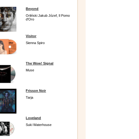
Beyond
Orliński Jakub Józef, Il Pomo
d'Oro
Visitor
Sienna Spiro
The Wow! Signal
Muse
Frisson Noir
Tarja
Loveland
Suki Waterhouse