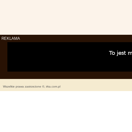
REKLAMA
Wszelkie prawa zastrzeżone ©, irka.com.pl