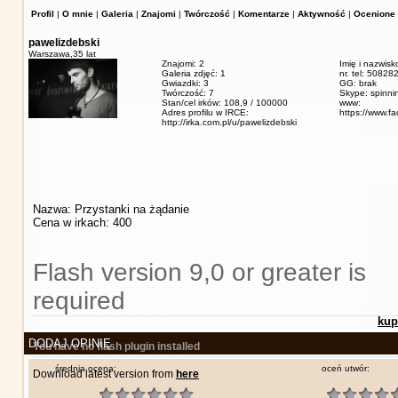
Profil
|
O mnie
|
Galeria
|
Znajomi
|
Twórczość
|
Komentarze
|
Aktywność
|
Ocenione 
pawelizdebski
Warszawa,
35 lat
Znajomi: 2
Imię i nazwisk
Galeria zdjęć: 1
nr. tel: 5082
Gwiazdki: 3
GG: brak
Twórczość: 7
Skype: spinn
Stan/cel irków: 108,9 / 100000
www:
Adres profilu w IRCE:
https://www.f
http://irka.com.pl/u/pawelizdebski
Nazwa: Przystanki na żądanie
Cena w irkach: 400
Flash version 9,0 or greater is
required
kup
DODAJ OPINIĘ
You have no flash plugin installed
średnia ocena:
oceń utwór:
Download latest version from
here