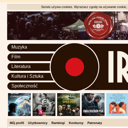
Serwis używa cookies. Wyrażasz zgodę na używanie cookie, zg
Muzyka
Film
Literatura
Kultura i Sztuka
Społeczność
Mój profil
Użytkownicy
Rankingi
Konkursy
Patronaty