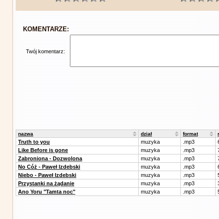
KOMENTARZE:
Twój komentarz:
nazwa
dział
format
Truth to you
muzyka
.mp3
Like Before is gone
muzyka
.mp3
Zabroniona - Dozwolona
muzyka
.mp3
No Cóż - Paweł Izdebski
muzyka
.mp3
Niebo - Paweł Izdebski
muzyka
.mp3
Przystanki na żądanie
muzyka
.mp3
Ano Yoru "Tamta noc"
muzyka
.mp3