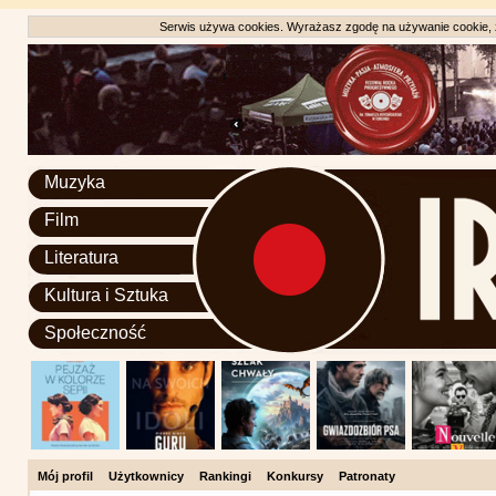
Serwis używa cookies. Wyrażasz zgodę na używanie cookie, zg
Muzyka
Film
Literatura
Kultura i Sztuka
Społeczność
Mój profil
Użytkownicy
Rankingi
Konkursy
Patronaty