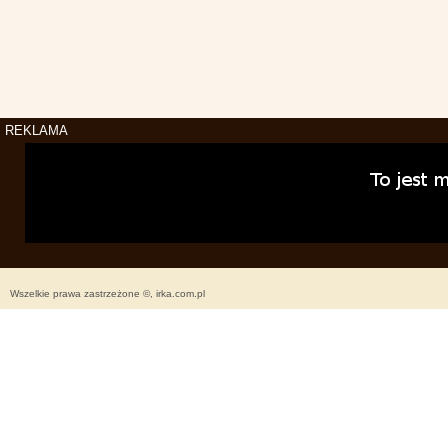
REKLAMA
Wszelkie prawa zastrzeżone ©, irka.com.pl