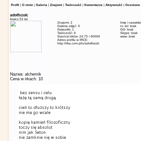
Profil
|
O mnie
|
Galeria
|
Znajomi
|
Twórczość
|
Komentarze
|
Aktywność
|
Ocenione 
adolfszulc
łowicz,
53 lat
Znajomi: 2
Imię i nazwisk
Galeria zdjęć: 0
nr. tel: brak
Gwiazdki: 1
GG: brak
Twórczość: 6
Skype: brak
Stan/cel irków: 24,75 / 60000
www: brak
Adres profilu w IRCE:
http://irka.com.pl/u/adolfszulc
Nazwa: alchemik
Cena w irkach: 10