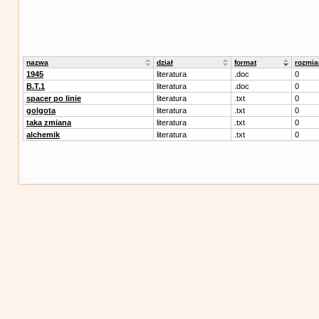
nazwa
dział
format
rozmia
1945
literatura
.doc
0
B.T.1
literatura
.doc
0
spacer po linie
literatura
.txt
0
golgota
literatura
.txt
0
taka zmiana
literatura
.txt
0
alchemik
literatura
.txt
0