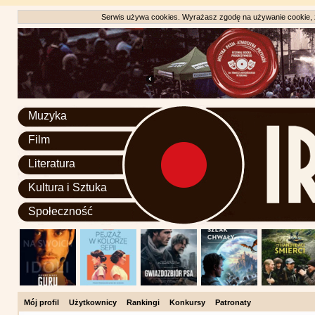
Serwis używa cookies. Wyrażasz zgodę na używanie cookie, zg
Muzyka
Film
Literatura
Kultura i Sztuka
Społeczność
Mój profil
Użytkownicy
Rankingi
Konkursy
Patronaty