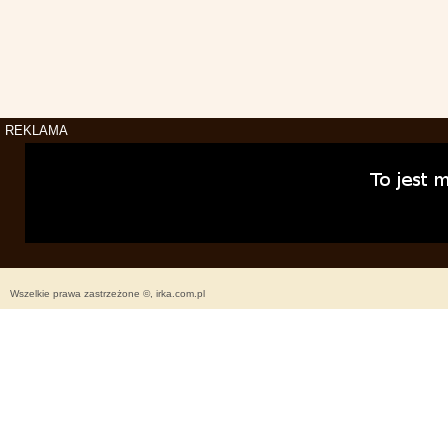
REKLAMA
Wszelkie prawa zastrzeżone ©, irka.com.pl