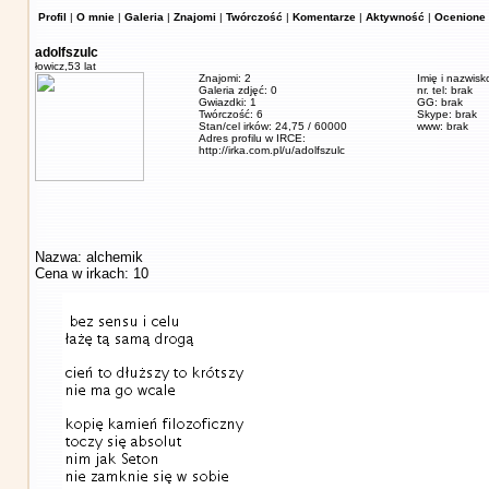
Profil
|
O mnie
|
Galeria
|
Znajomi
|
Twórczość
|
Komentarze
|
Aktywność
|
Ocenione 
adolfszulc
łowicz,
53 lat
Znajomi: 2
Imię i nazwisk
Galeria zdjęć: 0
nr. tel: brak
Gwiazdki: 1
GG: brak
Twórczość: 6
Skype: brak
Stan/cel irków: 24,75 / 60000
www: brak
Adres profilu w IRCE:
http://irka.com.pl/u/adolfszulc
Nazwa: alchemik
Cena w irkach: 10