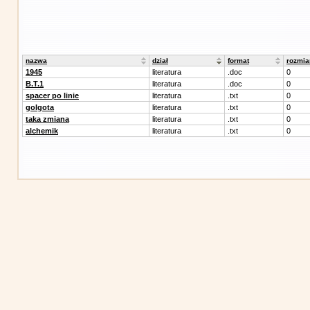
nazwa
dział
format
rozmia
1945
literatura
.doc
0
B.T.1
literatura
.doc
0
spacer po linie
literatura
.txt
0
golgota
literatura
.txt
0
taka zmiana
literatura
.txt
0
alchemik
literatura
.txt
0