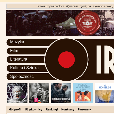
Serwis używa cookies. Wyrażasz zgodę na używanie cookie, zg
Muzyka
Film
Literatura
Kultura i Sztuka
Społeczność
Mój profil
Użytkownicy
Rankingi
Konkursy
Patronaty