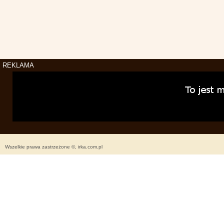
REKLAMA
Wszelkie prawa zastrzeżone ©, irka.com.pl