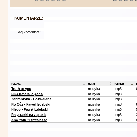
KOMENTARZE:
Twój komentarz:
nazwa
dział
format
Truth to you
muzyka
.mp3
Like Before is gone
muzyka
.mp3
Zabroniona - Dozwolona
muzyka
.mp3
No Cóż - Paweł Izdebski
muzyka
.mp3
Niebo - Paweł Izdebski
muzyka
.mp3
Przystanki na żądanie
muzyka
.mp3
Ano Yoru "Tamta noc"
muzyka
.mp3