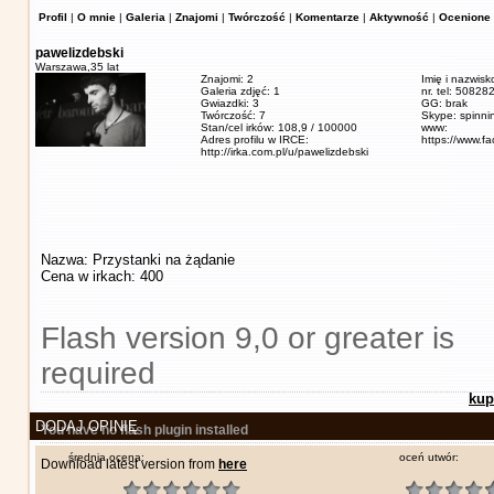
Profil
|
O mnie
|
Galeria
|
Znajomi
|
Twórczość
|
Komentarze
|
Aktywność
|
Ocenione 
pawelizdebski
Warszawa,
35 lat
Znajomi: 2
Imię i nazwisk
Galeria zdjęć: 1
nr. tel: 5082
Gwiazdki: 3
GG: brak
Twórczość: 7
Skype: spinn
Stan/cel irków: 108,9 / 100000
www:
Adres profilu w IRCE:
https://www.f
http://irka.com.pl/u/pawelizdebski
Nazwa: Przystanki na żądanie
Cena w irkach: 400
Flash version 9,0 or greater is
required
kup
DODAJ OPINIĘ
You have no flash plugin installed
średnia ocena:
oceń utwór:
Download latest version from
here