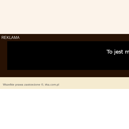
REKLAMA
Wszelkie prawa zastrzeżone ©, irka.com.pl