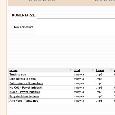
KOMENTARZE:
Twój komentarz:
nazwa
dział
format
Truth to you
muzyka
.mp3
Like Before is gone
muzyka
.mp3
Zabroniona - Dozwolona
muzyka
.mp3
No Cóż - Paweł Izdebski
muzyka
.mp3
Niebo - Paweł Izdebski
muzyka
.mp3
Przystanki na żądanie
muzyka
.mp3
Ano Yoru "Tamta noc"
muzyka
.mp3