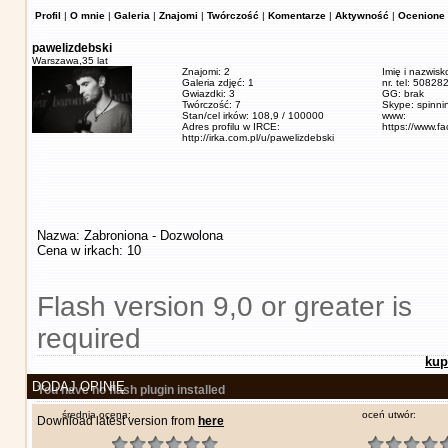
Profil
|
O mnie
|
Galeria
|
Znajomi
|
Twórczość
|
Komentarze
|
Aktywność
|
Ocenione 
pawelizdebski
Warszawa,
35 lat
Znajomi: 2
Imię i nazwisk
Galeria zdjęć: 1
nr. tel: 5082
Gwiazdki: 3
GG: brak
Twórczość: 7
Skype: spinn
Stan/cel irków: 108,9 / 100000
www:
Adres profilu w IRCE:
https://www.f
http://irka.com.pl/u/pawelizdebski
Nazwa: Zabroniona - Dozwolona
Cena w irkach: 10
Flash version 9,0 or greater is
required
kup
DODAJ OPINIĘ
You have no flash plugin installed
średnia ocena:
oceń utwór:
Download latest version from
here