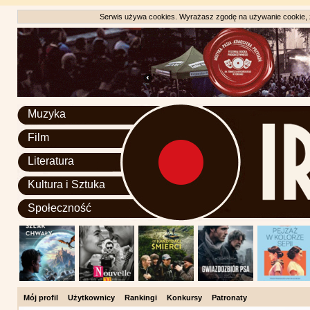
Serwis używa cookies. Wyrażasz zgodę na używanie cookie, zg
Muzyka
Film
Literatura
Kultura i Sztuka
Społeczność
Mój profil
Użytkownicy
Rankingi
Konkursy
Patronaty