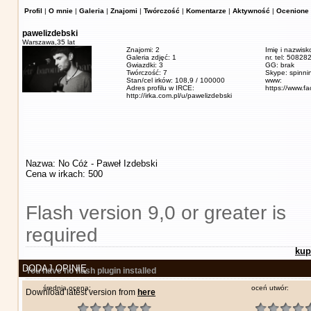
Profil
|
O mnie
|
Galeria
|
Znajomi
|
Twórczość
|
Komentarze
|
Aktywność
|
Ocenione 
pawelizdebski
Warszawa,
35 lat
Znajomi: 2
Imię i nazwisk
Galeria zdjęć: 1
nr. tel: 5082
Gwiazdki: 3
GG: brak
Twórczość: 7
Skype: spinn
Stan/cel irków: 108,9 / 100000
www:
Adres profilu w IRCE:
https://www.f
http://irka.com.pl/u/pawelizdebski
Nazwa: No Cóż - Paweł Izdebski
Cena w irkach: 500
Flash version 9,0 or greater is
required
kup
DODAJ OPINIĘ
You have no flash plugin installed
średnia ocena:
oceń utwór:
Download latest version from
here