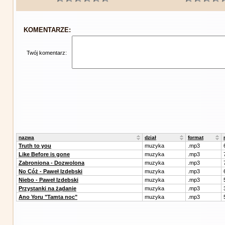
KOMENTARZE:
Twój komentarz:
nazwa
dział
format
Truth to you
muzyka
.mp3
Like Before is gone
muzyka
.mp3
Zabroniona - Dozwolona
muzyka
.mp3
No Cóż - Paweł Izdebski
muzyka
.mp3
Niebo - Paweł Izdebski
muzyka
.mp3
Przystanki na żądanie
muzyka
.mp3
Ano Yoru "Tamta noc"
muzyka
.mp3