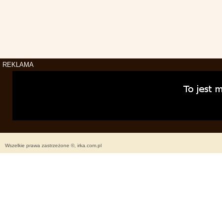
REKLAMA
Wszelkie prawa zastrzeżone ©, irka.com.pl