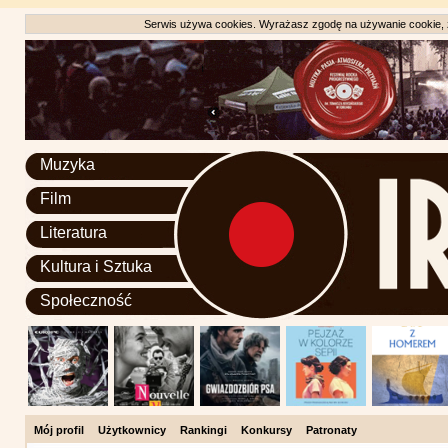
Serwis używa cookies. Wyrażasz zgodę na używanie cookie, zg
Muzyka
Film
Literatura
Kultura i Sztuka
Społeczność
Mój profil
Użytkownicy
Rankingi
Konkursy
Patronaty