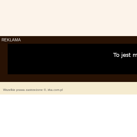
REKLAMA
Wszelkie prawa zastrzeżone ©, irka.com.pl