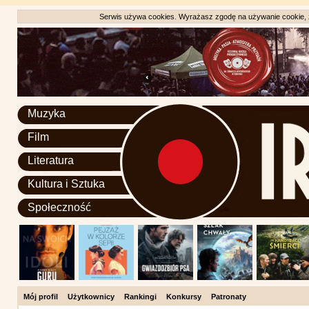
Serwis używa cookies. Wyrażasz zgodę na używanie cookie, zg
Muzyka
Film
Literatura
Kultura i Sztuka
Społeczność
Mój profil
Użytkownicy
Rankingi
Konkursy
Patronaty