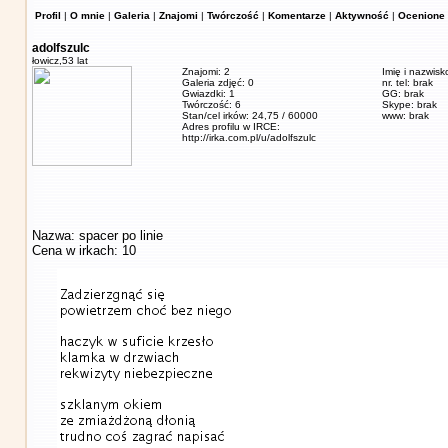
Profil
|
O mnie
|
Galeria
|
Znajomi
|
Twórczość
|
Komentarze
|
Aktywność
|
Ocenione 
adolfszulc
łowicz,
53 lat
Znajomi: 2
Imię i nazwisk
Galeria zdjęć: 0
nr. tel: brak
Gwiazdki: 1
GG: brak
Twórczość: 6
Skype: brak
Stan/cel irków: 24,75 / 60000
www: brak
Adres profilu w IRCE:
http://irka.com.pl/u/adolfszulc
Nazwa: spacer po linie
Cena w irkach: 10