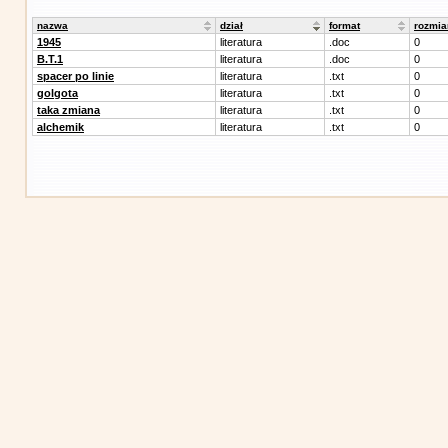
nazwa
dział
format
rozmia
1945
literatura
.doc
0
B.T.1
literatura
.doc
0
spacer po linie
literatura
.txt
0
golgota
literatura
.txt
0
taka zmiana
literatura
.txt
0
alchemik
literatura
.txt
0