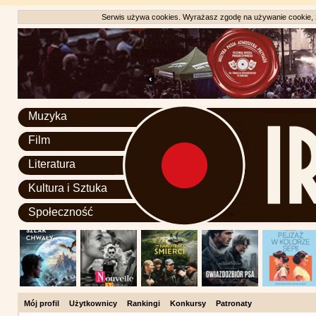
Serwis używa cookies. Wyrażasz zgodę na używanie cookie, zg
Muzyka
Film
Literatura
Kultura i Sztuka
Społeczność
Mój profil
Użytkownicy
Rankingi
Konkursy
Patronaty