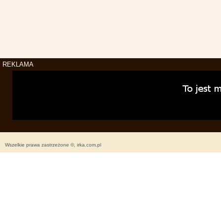
REKLAMA
Wszelkie prawa zastrzeżone ©, irka.com.pl