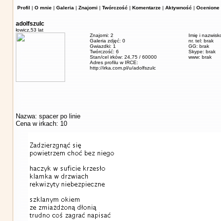
Profil
|
O mnie
|
Galeria
|
Znajomi
|
Twórczość
|
Komentarze
|
Aktywność
|
Ocenione 
adolfszulc
łowicz,
53 lat
Znajomi: 2
Imię i nazwisk
Galeria zdjęć: 0
nr. tel: brak
Gwiazdki: 1
GG: brak
Twórczość: 6
Skype: brak
Stan/cel irków: 24,75 / 60000
www: brak
Adres profilu w IRCE:
http://irka.com.pl/u/adolfszulc
Nazwa: spacer po linie
Cena w irkach: 10