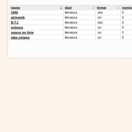
nazwa
dział
format
rozmia
1945
literatura
.doc
0
alchemik
literatura
.txt
0
B.T.1
literatura
.doc
0
golgota
literatura
.txt
0
spacer po linie
literatura
.txt
0
taka zmiana
literatura
.txt
0