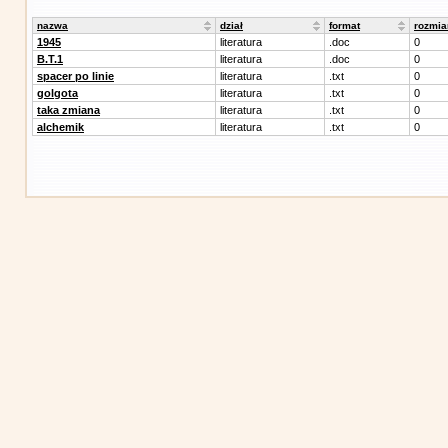
nazwa
dział
format
rozmia
1945
literatura
.doc
0
B.T.1
literatura
.doc
0
spacer po linie
literatura
.txt
0
golgota
literatura
.txt
0
taka zmiana
literatura
.txt
0
alchemik
literatura
.txt
0