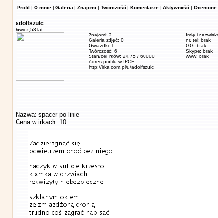
Profil
|
O mnie
|
Galeria
|
Znajomi
|
Twórczość
|
Komentarze
|
Aktywność
|
Ocenione 
adolfszulc
łowicz,
53 lat
Znajomi: 2
Imię i nazwisk
Galeria zdjęć: 0
nr. tel: brak
Gwiazdki: 1
GG: brak
Twórczość: 6
Skype: brak
Stan/cel irków: 24,75 / 60000
www: brak
Adres profilu w IRCE:
http://irka.com.pl/u/adolfszulc
Nazwa: spacer po linie
Cena w irkach: 10