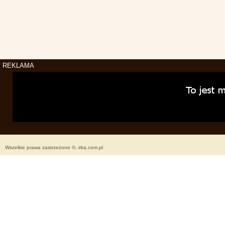
REKLAMA
Wszelkie prawa zastrzeżone ©, irka.com.pl