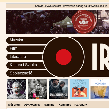
Serwis używa cookies. Wyrażasz zgodę na używanie cookie, zg
Muzyka
Film
Literatura
Kultura i Sztuka
Społeczność
Mój profil
Użytkownicy
Rankingi
Konkursy
Patronaty