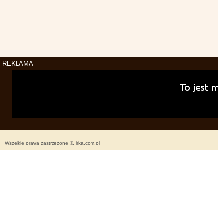
REKLAMA
Wszelkie prawa zastrzeżone ©, irka.com.pl