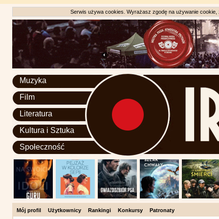
Serwis używa cookies. Wyrażasz zgodę na używanie cookie, zg
Muzyka
Film
Literatura
Kultura i Sztuka
Społeczność
Mój profil
Użytkownicy
Rankingi
Konkursy
Patronaty