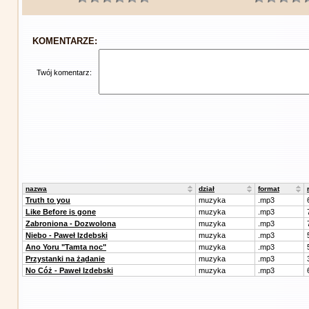
KOMENTARZE:
Twój komentarz:
nazwa
dział
format
Truth to you
muzyka
.mp3
Like Before is gone
muzyka
.mp3
Zabroniona - Dozwolona
muzyka
.mp3
Niebo - Paweł Izdebski
muzyka
.mp3
Ano Yoru "Tamta noc"
muzyka
.mp3
Przystanki na żądanie
muzyka
.mp3
No Cóż - Paweł Izdebski
muzyka
.mp3