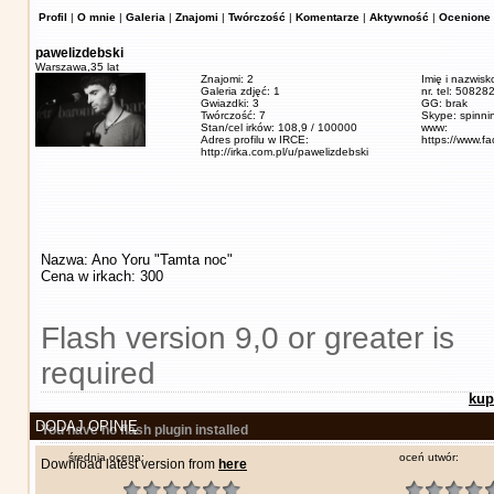
Profil
|
O mnie
|
Galeria
|
Znajomi
|
Twórczość
|
Komentarze
|
Aktywność
|
Ocenione 
pawelizdebski
Warszawa,
35 lat
Znajomi: 2
Imię i nazwisk
Galeria zdjęć: 1
nr. tel: 5082
Gwiazdki: 3
GG: brak
Twórczość: 7
Skype: spinn
Stan/cel irków: 108,9 / 100000
www:
Adres profilu w IRCE:
https://www.f
http://irka.com.pl/u/pawelizdebski
Nazwa: Ano Yoru "Tamta noc"
Cena w irkach: 300
Flash version 9,0 or greater is
required
kup
DODAJ OPINIĘ
You have no flash plugin installed
średnia ocena:
oceń utwór:
Download latest version from
here