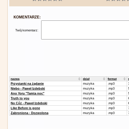
KOMENTARZE:
Twój komentarz:
nazwa
dział
format
Przystanki na żądanie
muzyka
.mp3
Niebo - Paweł Izdebski
muzyka
.mp3
Ano Yoru "Tamta noc"
muzyka
.mp3
Truth to you
muzyka
.mp3
No Cóż - Paweł Izdebski
muzyka
.mp3
Like Before is gone
muzyka
.mp3
Zabroniona - Dozwolona
muzyka
.mp3