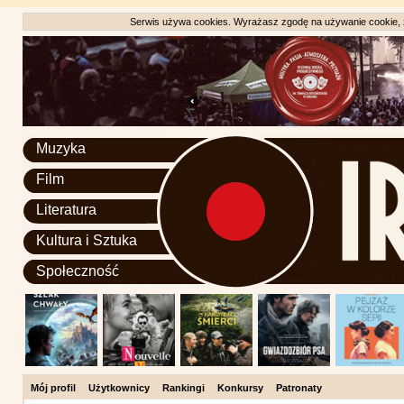
Serwis używa cookies. Wyrażasz zgodę na używanie cookie, zg
Muzyka
Film
Literatura
Kultura i Sztuka
Społeczność
Mój profil
Użytkownicy
Rankingi
Konkursy
Patronaty