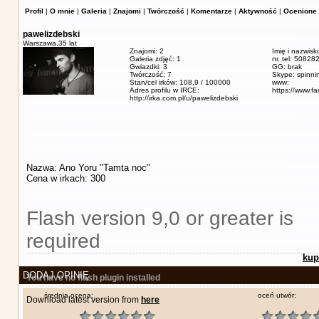
Profil
|
O mnie
|
Galeria
|
Znajomi
|
Twórczość
|
Komentarze
|
Aktywność
|
Ocenione 
pawelizdebski
Warszawa,
35 lat
Znajomi: 2
Imię i nazwisk
Galeria zdjęć: 1
nr. tel: 5082
Gwiazdki: 3
GG: brak
Twórczość: 7
Skype: spinn
Stan/cel irków: 108,9 / 100000
www:
Adres profilu w IRCE:
https://www.f
http://irka.com.pl/u/pawelizdebski
Nazwa: Ano Yoru "Tamta noc"
Cena w irkach: 300
Flash version 9,0 or greater is
required
kup
DODAJ OPINIĘ
You have no flash plugin installed
średnia ocena:
oceń utwór:
Download latest version from
here