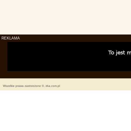
REKLAMA
Wszelkie prawa zastrzeżone ©, irka.com.pl