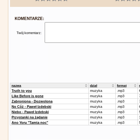
KOMENTARZE:
Twój komentarz:
nazwa
dział
format
Truth to you
muzyka
.mp3
Like Before is gone
muzyka
.mp3
Zabroniona - Dozwolona
muzyka
.mp3
No Cóż - Paweł Izdebski
muzyka
.mp3
Niebo - Paweł Izdebski
muzyka
.mp3
Przystanki na żądanie
muzyka
.mp3
Ano Yoru "Tamta noc"
muzyka
.mp3