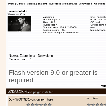
Profil
|
O mnie
|
Galeria
|
Znajomi
|
Twórczość
|
Komentarze
|
Aktywność
|
Ocenione 
pawelizdebski
Warszawa,
35 lat
Znajomi: 2
Imię i nazwisk
Galeria zdjęć: 1
nr. tel: 5082
Gwiazdki: 3
GG: brak
Twórczość: 7
Skype: spinn
Stan/cel irków: 108,9 / 100000
www:
Adres profilu w IRCE:
https://www.f
http://irka.com.pl/u/pawelizdebski
Nazwa: Zabroniona - Dozwolona
Cena w irkach: 10
Flash version 9,0 or greater is
required
kup
DODAJ OPINIĘ
You have no flash plugin installed
średnia ocena:
oceń utwór:
Download latest version from
here