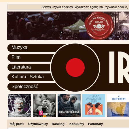
Serwis używa cookies. Wyrażasz zgodę na używanie cookie, zg
Muzyka
Film
Literatura
Kultura i Sztuka
Społeczność
Mój profil
Użytkownicy
Rankingi
Konkursy
Patronaty