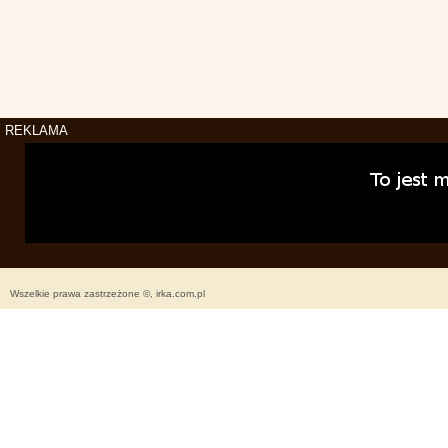
REKLAMA
Wszelkie prawa zastrzeżone ©, irka.com.pl