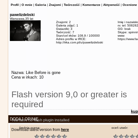
Profil
|
O mnie
|
Galeria
|
Znajomi
|
Twórczość
|
Komentarze
|
Aktywność
|
Ocenione 
pawelizdebski
Warszawa,
35 lat
Znajomi: 2
Imię i nazwisk
Galeria zdjęć: 1
nr. tel: 5082
Gwiazdki: 3
GG: brak
Twórczość: 7
Skype: spinn
Stan/cel irków: 108,9 / 100000
www:
Adres profilu w IRCE:
https://www.f
http://irka.com.pl/u/pawelizdebski
Nazwa: Like Before is gone
Cena w irkach: 10
Flash version 9,0 or greater is
required
kup
DODAJ OPINIĘ
You have no flash plugin installed
średnia ocena:
oceń utwór:
Download latest version from
here