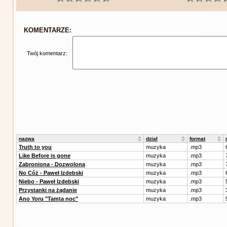
KOMENTARZE:
Twój komentarz:
nazwa
dział
format
Truth to you
muzyka
.mp3
Like Before is gone
muzyka
.mp3
Zabroniona - Dozwolona
muzyka
.mp3
No Cóż - Paweł Izdebski
muzyka
.mp3
Niebo - Paweł Izdebski
muzyka
.mp3
Przystanki na żądanie
muzyka
.mp3
Ano Yoru "Tamta noc"
muzyka
.mp3