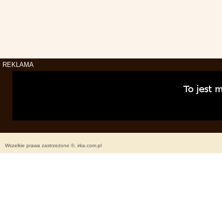
REKLAMA
Wszelkie prawa zastrzeżone ©, irka.com.pl