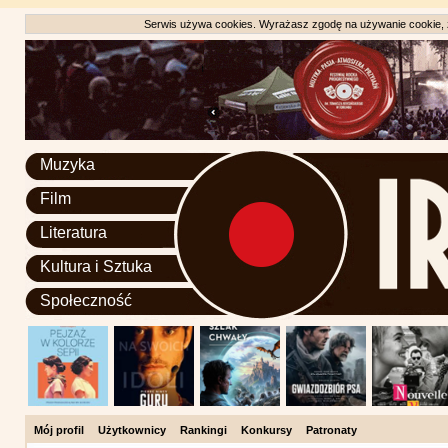
Serwis używa cookies. Wyrażasz zgodę na używanie cookie, zg
Muzyka
Film
Literatura
Kultura i Sztuka
Społeczność
Mój profil
Użytkownicy
Rankingi
Konkursy
Patronaty