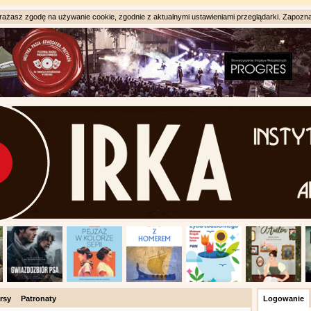
ażasz zgodę na używanie cookie, zgodnie z aktualnymi ustawieniami przeglądarki. Zapozna
rsy
Patronaty
Logowanie