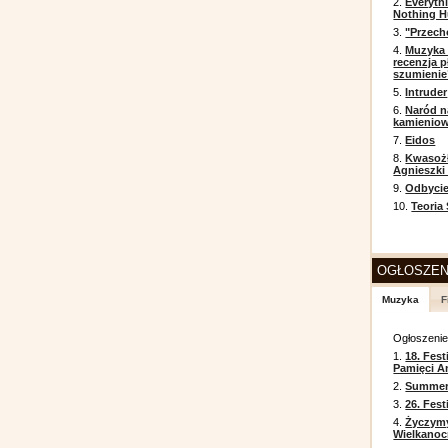
2.
Everyth
Nothing H
3.
"Przech
4.
Muzyka 
recenzja p
szumienie
5.
Intruder
6.
Naród n
kamienio
7.
Eidos
8.
Kwasożł
Agnieszki
9.
Odbycie
10.
Teoria
OGŁOSZEN
Muzyka
F
Ogłoszeni
1.
18. Fest
Pamięci A
2.
Summer 
3.
26. Fes
4.
Życzym
Wielkanoc