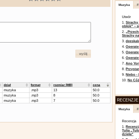
Muzyka
F
Utwór
1.
Strachy
obłok” – 
2.
„Przech
Strachy na
3.
deeska
4.
Operate
5.
Operat
wyślij
6.
Operate 
7.
Ano Yor
8.
Przysta
9.
Niebo -
10.
No Cóż
dział
format
rozmiar [MB]
cena
muzyka
.mp3
13
50.0
muzyka
.mp3
8
50.0
RECENZJE
muzyka
.mp3
7
50.0
Muzyka
F
Recenzja
1.
Recenzj
Tulia „Tu
dzieła”