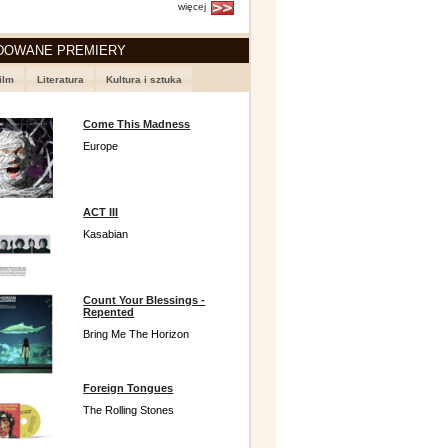
więcej
DOWANE PREMIERY
ilm
Literatura
Kultura i sztuka
Come This Madness
Europe
ACT III
Kasabian
Count Your Blessings -
Repented
Bring Me The Horizon
Foreign Tongues
The Rolling Stones