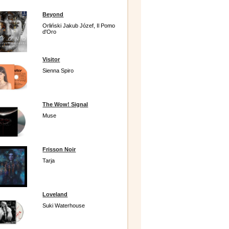
Beyond
Orliński Jakub Józef, Il Pomo
d'Oro
Visitor
Sienna Spiro
The Wow! Signal
Muse
Frisson Noir
Tarja
Loveland
Suki Waterhouse