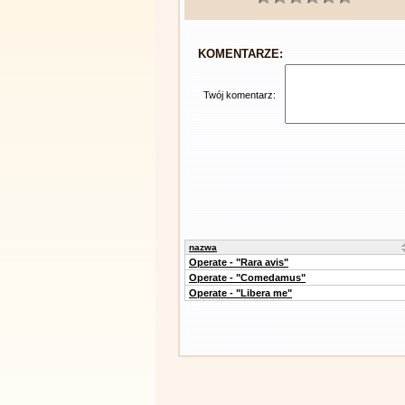
KOMENTARZE:
Twój komentarz:
nazwa
Operate - "Rara avis"
Operate - "Comedamus"
Operate - "Libera me"