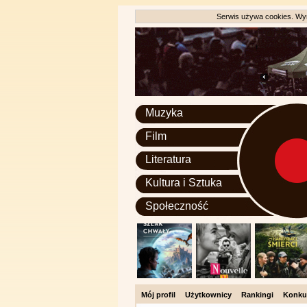
Serwis używa cookies. Wyr
Muzyka
Film
Literatura
Kultura i Sztuka
Społeczność
Mój profil
Użytkownicy
Rankingi
Konku