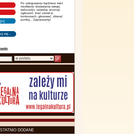
Po zalogowaniu będziesz mieć
możliwośc dodawania swojej
twórczości, newsów, recenzji,
ogłoszeń, brać udział w
konkursach, głosować, zbierać
punkty... Zapraszamy!
hasło
STATNIO DODANE