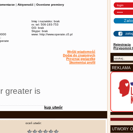
omentarze
|
Aktywność
|
Ocenione premiery
Imię i nazwisko: brak
nr. tel: 506-193-753
GG: brak
Skype: brak
60000
www: http://www.operate.c0.pl
:
operate
Rejestracja
Przypomnij 
Wyślij wiadomość
Dodaj do znajomych
Przyznaj gwiazdkę
Skomentuj profil
REKLAMA
r greater is
kup utwór
oceń utwór:
UTWORY O