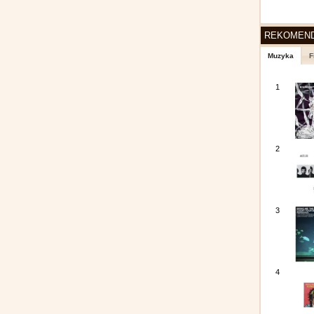
REKOMEN
Muzyka
F
1
2
3
4