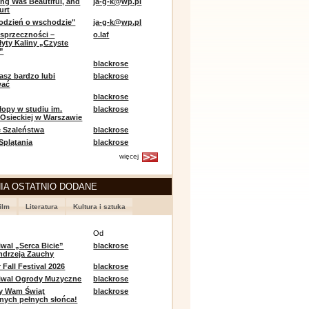
ing Was Beautiful, and
ja-g-k@wp.pl
urt
odzień o wschodzie"
ja-g-k@wp.pl
sprzeczności –
o.laf
łyty Kaliny „Czyste
”
blackrose
asz bardzo lubi
blackrose
wać
blackrose
opy w studiu im.
blackrose
 Osieckiej w Warszawie
 Szaleństwa
blackrose
 Splątania
blackrose
więcej
IA OSTATNIO DODANE
ilm
Literatura
Kultura i sztuka
e
Od
iwal „Serca Bicie”
blackrose
ndrzeja Zauchy
Fall Festival 2026
blackrose
tiwal Ogrody Muzyczne
blackrose
y Wam Świąt
blackrose
nych pełnych słońca!