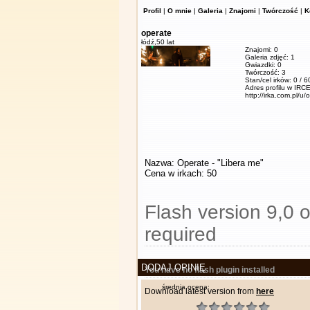
Profil
|
O mnie
|
Galeria
|
Znajomi
|
Twórczość
|
K
operate
łódź,
50 lat
Znajomi: 0
Galeria zdjęć: 1
Gwiazdki: 0
Twórczość: 3
Stan/cel irków: 0 / 
Adres profilu w IRCE
http://irka.com.pl/u/
Nazwa: Operate - "Libera me"
Cena w irkach: 50
Flash version 9,0 o
required
DODAJ OPINIĘ
You have no flash plugin installed
średnia ocena:
Download latest version from
here