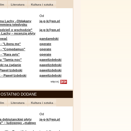
ilm
Literatura
Kultura i sztuka
Od
 na Lachy „Obłąkany
ja-g-k@wp.pl
premiera teledysku
odzień o wschodzie”
ja-g-k@wp.pl
 Lachy – recenzja płyty
lować
pandaredski
 - "Libera me"
operate
e - "Comedamus"
operate
- "Rara avis"
operate
u "Tamta noc"
pawelizdebski
nki na żądanie
pawelizdebski
 Paweł Izdebski
pawelizdebski
 - Paweł Izdebski
pawelizdebski
więcej
 OSTATNIO DODANE
ilm
Literatura
Kultura i sztuka
Od
a debiutanckiej płyty
ja-g-k@wp.pl
lia” – ludowego „małego