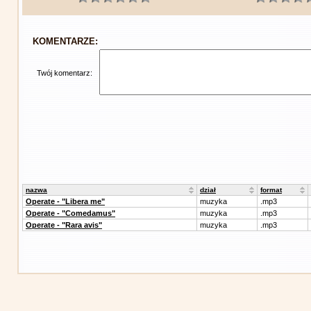
KOMENTARZE:
Twój komentarz:
nazwa
dział
format
Operate - "Libera me"
muzyka
.mp3
Operate - "Comedamus"
muzyka
.mp3
Operate - "Rara avis"
muzyka
.mp3