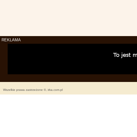
REKLAMA
Wszelkie prawa zastrzeżone ©, irka.com.pl