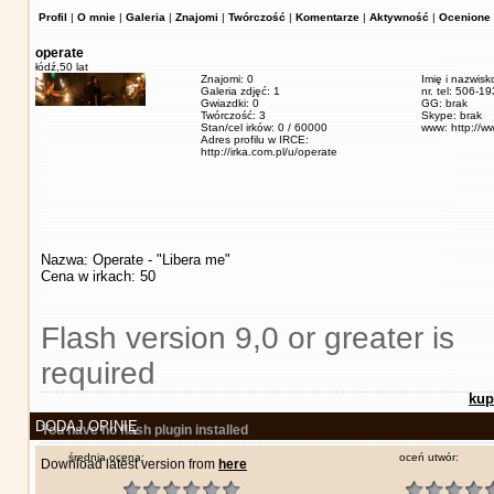
Profil
|
O mnie
|
Galeria
|
Znajomi
|
Twórczość
|
Komentarze
|
Aktywność
|
Ocenione 
operate
łódź,
50 lat
Znajomi: 0
Imię i nazwisk
Galeria zdjęć: 1
nr. tel: 506-1
Gwiazdki: 0
GG: brak
Twórczość: 3
Skype: brak
Stan/cel irków: 0 / 60000
www: http://w
Adres profilu w IRCE:
http://irka.com.pl/u/operate
Nazwa: Operate - "Libera me"
Cena w irkach: 50
Flash version 9,0 or greater is
required
kup
DODAJ OPINIĘ
You have no flash plugin installed
średnia ocena:
oceń utwór:
Download latest version from
here