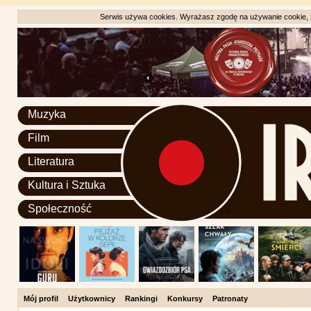
Serwis używa cookies. Wyrażasz zgodę na używanie cookie, zg
Muzyka
Film
Literatura
Kultura i Sztuka
Społeczność
Mój profil
Użytkownicy
Rankingi
Konkursy
Patronaty