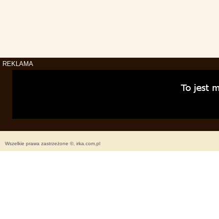
REKLAMA
Wszelkie prawa zastrzeżone ©, irka.com.pl