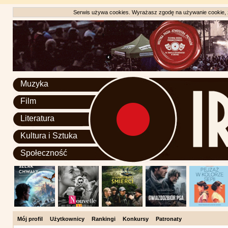
Serwis używa cookies. Wyrażasz zgodę na używanie cookie, zg
Muzyka
Film
Literatura
Kultura i Sztuka
Społeczność
Mój profil
Użytkownicy
Rankingi
Konkursy
Patronaty