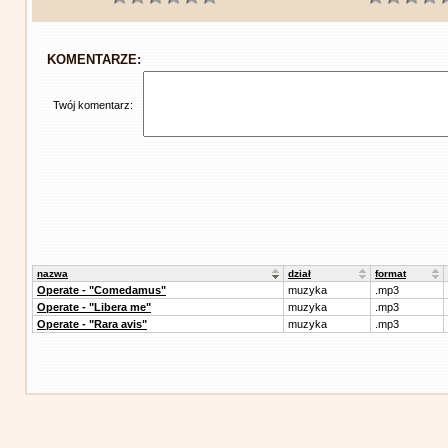
KOMENTARZE:
Twój komentarz:
nazwa
dział
format
Operate - "Comedamus"
muzyka
.mp3
Operate - "Libera me"
muzyka
.mp3
Operate - "Rara avis"
muzyka
.mp3