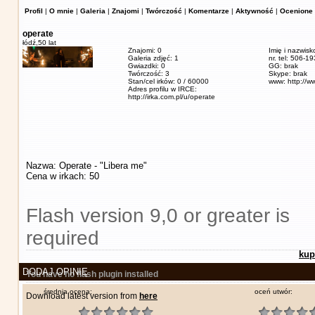
Profil
|
O mnie
|
Galeria
|
Znajomi
|
Twórczość
|
Komentarze
|
Aktywność
|
Ocenione 
operate
łódź,
50 lat
Znajomi: 0
Imię i nazwisk
Galeria zdjęć: 1
nr. tel: 506-1
Gwiazdki: 0
GG: brak
Twórczość: 3
Skype: brak
Stan/cel irków: 0 / 60000
www: http://w
Adres profilu w IRCE:
http://irka.com.pl/u/operate
Nazwa: Operate - "Libera me"
Cena w irkach: 50
Flash version 9,0 or greater is
required
kup
DODAJ OPINIĘ
You have no flash plugin installed
średnia ocena:
oceń utwór:
Download latest version from
here