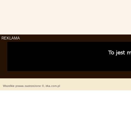
REKLAMA
Wszelkie prawa zastrzeżone ©, irka.com.pl