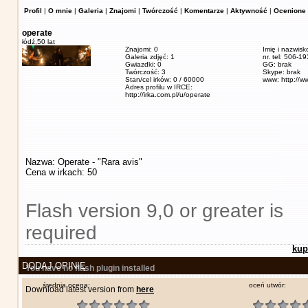
Profil
|
O mnie
|
Galeria
|
Znajomi
|
Twórczość
|
Komentarze
|
Aktywność
|
Ocenione 
operate
łódź,
50 lat
Znajomi: 0
Imię i nazwisk
Galeria zdjęć: 1
nr. tel: 506-1
Gwiazdki: 0
GG: brak
Twórczość: 3
Skype: brak
Stan/cel irków: 0 / 60000
www: http://w
Adres profilu w IRCE:
http://irka.com.pl/u/operate
Nazwa: Operate - "Rara avis"
Cena w irkach: 50
Flash version 9,0 or greater is
required
kup
DODAJ OPINIĘ
You have no flash plugin installed
średnia ocena:
oceń utwór:
Download latest version from
here