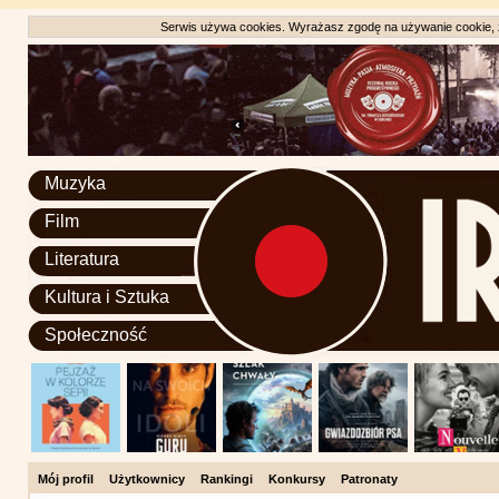
Serwis używa cookies. Wyrażasz zgodę na używanie cookie, zg
Muzyka
Film
Literatura
Kultura i Sztuka
Społeczność
Mój profil
Użytkownicy
Rankingi
Konkursy
Patronaty