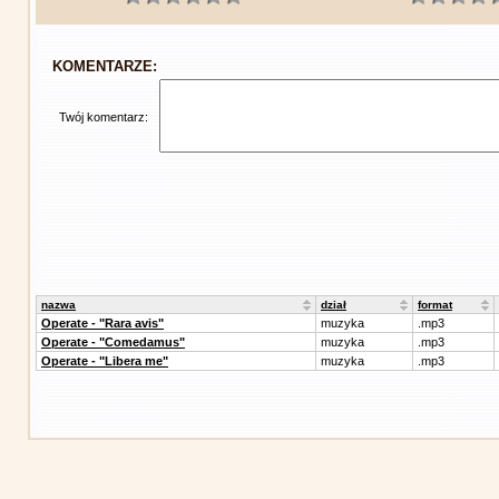
KOMENTARZE:
Twój komentarz:
nazwa
dział
format
Operate - "Rara avis"
muzyka
.mp3
Operate - "Comedamus"
muzyka
.mp3
Operate - "Libera me"
muzyka
.mp3