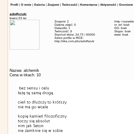
Profil
|
O mnie
|
Galeria
|
Znajomi
|
Twórczość
|
Komentarze
|
Aktywność
|
Ocenione 
adolfszulc
łowicz,
53 lat
Znajomi: 2
Imię i nazwisk
Galeria zdjęć: 0
nr. tel: brak
Gwiazdki: 1
GG: brak
Twórczość: 6
Skype: brak
Stan/cel irków: 24,75 / 60000
www: brak
Adres profilu w IRCE:
http://irka.com.pl/u/adolfszulc
Nazwa: alchemik
Cena w irkach: 10