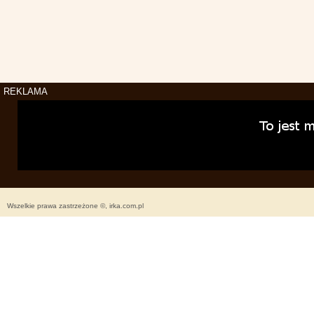
REKLAMA
Wszelkie prawa zastrzeżone ©, irka.com.pl