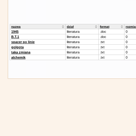
nazwa
dział
format
rozmia
1945
literatura
.doc
0
B.T.1
literatura
.doc
0
spacer po linie
literatura
.txt
0
golgota
literatura
.txt
0
taka zmiana
literatura
.txt
0
alchemik
literatura
.txt
0