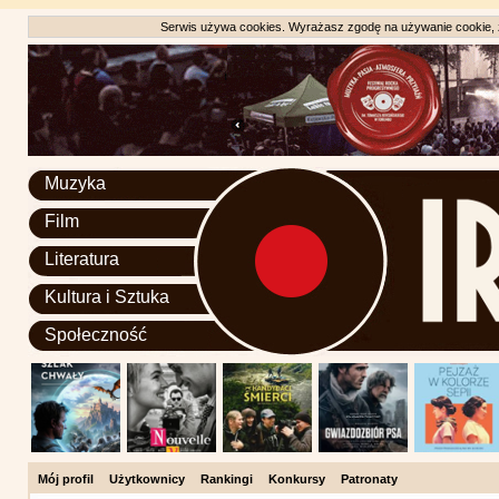
Serwis używa cookies. Wyrażasz zgodę na używanie cookie, zg
Muzyka
Film
Literatura
Kultura i Sztuka
Społeczność
Mój profil
Użytkownicy
Rankingi
Konkursy
Patronaty