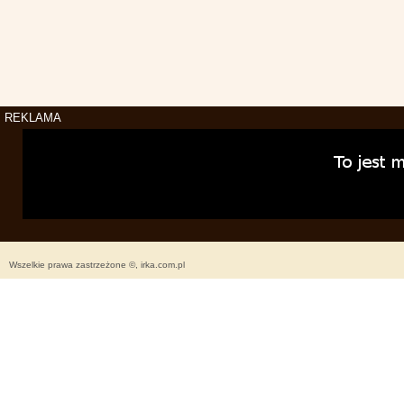
REKLAMA
Wszelkie prawa zastrzeżone ©, irka.com.pl