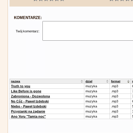
KOMENTARZE:
Twój komentarz:
nazwa
dział
format
Truth to you
muzyka
.mp3
Like Before is gone
muzyka
.mp3
Zabroniona - Dozwolona
muzyka
.mp3
No Cóż - Paweł Izdebski
muzyka
.mp3
Niebo - Paweł Izdebski
muzyka
.mp3
Przystanki na żądanie
muzyka
.mp3
Ano Yoru "Tamta noc"
muzyka
.mp3