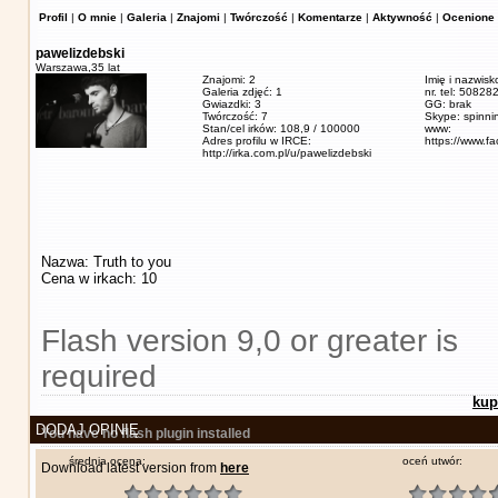
Profil
|
O mnie
|
Galeria
|
Znajomi
|
Twórczość
|
Komentarze
|
Aktywność
|
Ocenione 
pawelizdebski
Warszawa,
35 lat
Znajomi: 2
Imię i nazwisk
Galeria zdjęć: 1
nr. tel: 5082
Gwiazdki: 3
GG: brak
Twórczość: 7
Skype: spinn
Stan/cel irków: 108,9 / 100000
www:
Adres profilu w IRCE:
https://www.f
http://irka.com.pl/u/pawelizdebski
Nazwa: Truth to you
Cena w irkach: 10
Flash version 9,0 or greater is
required
kup
DODAJ OPINIĘ
You have no flash plugin installed
średnia ocena:
oceń utwór:
Download latest version from
here