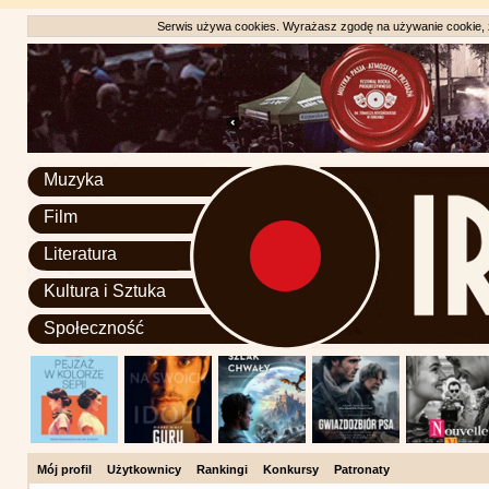
Serwis używa cookies. Wyrażasz zgodę na używanie cookie, zg
Muzyka
Film
Literatura
Kultura i Sztuka
Społeczność
Mój profil
Użytkownicy
Rankingi
Konkursy
Patronaty