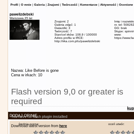
Profil
|
O mnie
|
Galeria
|
Znajomi
|
Twórczość
|
Komentarze
|
Aktywność
|
Ocenione 
pawelizdebski
Warszawa,
35 lat
Znajomi: 2
Imię i nazwisk
Galeria zdjęć: 1
nr. tel: 5082
Gwiazdki: 3
GG: brak
Twórczość: 7
Skype: spinn
Stan/cel irków: 108,9 / 100000
www:
Adres profilu w IRCE:
https://www.f
http://irka.com.pl/u/pawelizdebski
Nazwa: Like Before is gone
Cena w irkach: 10
Flash version 9,0 or greater is
required
kup
DODAJ OPINIĘ
You have no flash plugin installed
średnia ocena:
oceń utwór:
Download latest version from
here