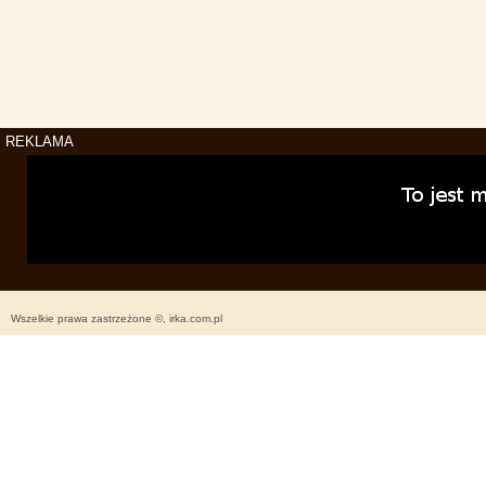
REKLAMA
Wszelkie prawa zastrzeżone ©, irka.com.pl