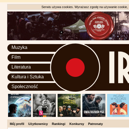
Serwis używa cookies. Wyrażasz zgodę na używanie cookie, zg
Muzyka
Film
Literatura
Kultura i Sztuka
Społeczność
Mój profil
Użytkownicy
Rankingi
Konkursy
Patronaty