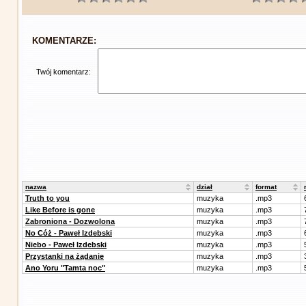
KOMENTARZE:
Twój komentarz:
nazwa
dział
format
Truth to you
muzyka
.mp3
Like Before is gone
muzyka
.mp3
Zabroniona - Dozwolona
muzyka
.mp3
No Cóż - Paweł Izdebski
muzyka
.mp3
Niebo - Paweł Izdebski
muzyka
.mp3
Przystanki na żądanie
muzyka
.mp3
Ano Yoru "Tamta noc"
muzyka
.mp3