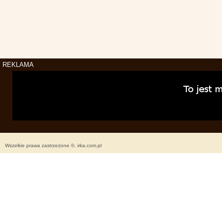
REKLAMA
Wszelkie prawa zastrzeżone ©, irka.com.pl