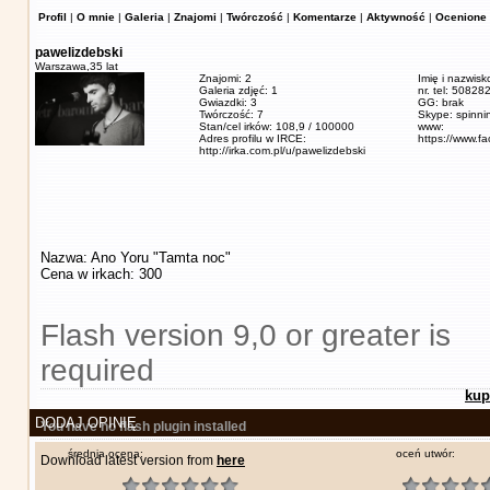
Profil
|
O mnie
|
Galeria
|
Znajomi
|
Twórczość
|
Komentarze
|
Aktywność
|
Ocenione 
pawelizdebski
Warszawa,
35 lat
Znajomi: 2
Imię i nazwisk
Galeria zdjęć: 1
nr. tel: 5082
Gwiazdki: 3
GG: brak
Twórczość: 7
Skype: spinn
Stan/cel irków: 108,9 / 100000
www:
Adres profilu w IRCE:
https://www.f
http://irka.com.pl/u/pawelizdebski
Nazwa: Ano Yoru "Tamta noc"
Cena w irkach: 300
Flash version 9,0 or greater is
required
kup
DODAJ OPINIĘ
You have no flash plugin installed
średnia ocena:
oceń utwór:
Download latest version from
here