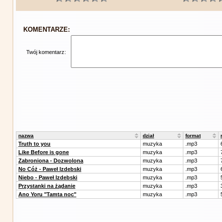
KOMENTARZE:
Twój komentarz:
nazwa
dział
format
Truth to you
muzyka
.mp3
Like Before is gone
muzyka
.mp3
Zabroniona - Dozwolona
muzyka
.mp3
No Cóż - Paweł Izdebski
muzyka
.mp3
Niebo - Paweł Izdebski
muzyka
.mp3
Przystanki na żądanie
muzyka
.mp3
Ano Yoru "Tamta noc"
muzyka
.mp3