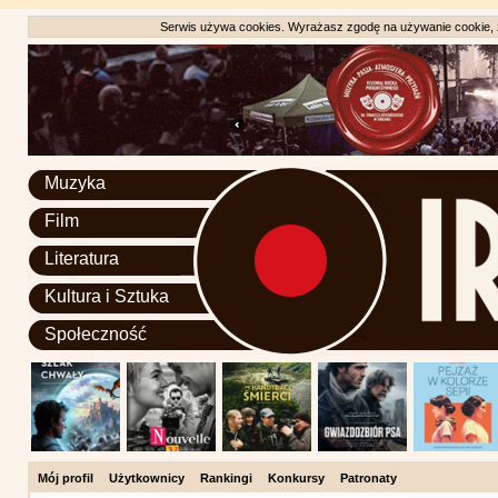
Serwis używa cookies. Wyrażasz zgodę na używanie cookie, zg
Muzyka
Film
Literatura
Kultura i Sztuka
Społeczność
Mój profil
Użytkownicy
Rankingi
Konkursy
Patronaty