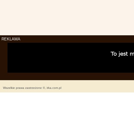
REKLAMA
Wszelkie prawa zastrzeżone ©, irka.com.pl