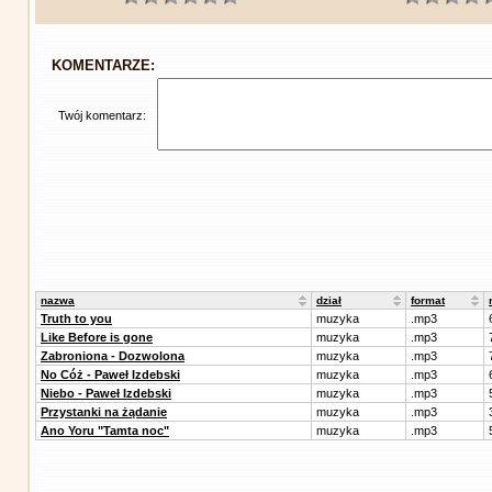
KOMENTARZE:
Twój komentarz:
nazwa
dział
format
Truth to you
muzyka
.mp3
Like Before is gone
muzyka
.mp3
Zabroniona - Dozwolona
muzyka
.mp3
No Cóż - Paweł Izdebski
muzyka
.mp3
Niebo - Paweł Izdebski
muzyka
.mp3
Przystanki na żądanie
muzyka
.mp3
Ano Yoru "Tamta noc"
muzyka
.mp3