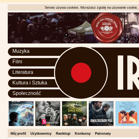
Serwis używa cookies. Wyrażasz zgodę na używanie cookie, zg
Muzyka
Film
Literatura
Kultura i Sztuka
Społeczność
Mój profil
Użytkownicy
Rankingi
Konkursy
Patronaty