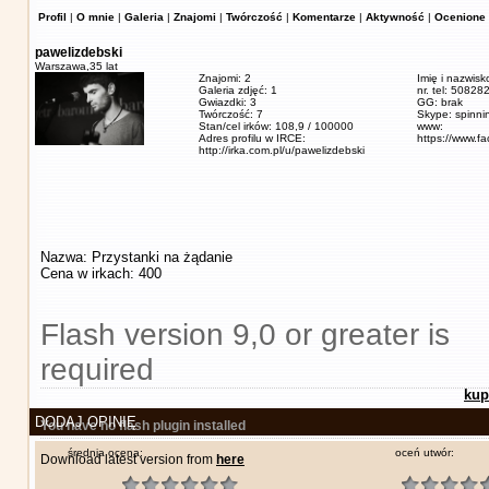
Profil
|
O mnie
|
Galeria
|
Znajomi
|
Twórczość
|
Komentarze
|
Aktywność
|
Ocenione 
pawelizdebski
Warszawa,
35 lat
Znajomi: 2
Imię i nazwisk
Galeria zdjęć: 1
nr. tel: 5082
Gwiazdki: 3
GG: brak
Twórczość: 7
Skype: spinn
Stan/cel irków: 108,9 / 100000
www:
Adres profilu w IRCE:
https://www.f
http://irka.com.pl/u/pawelizdebski
Nazwa: Przystanki na żądanie
Cena w irkach: 400
Flash version 9,0 or greater is
required
kup
DODAJ OPINIĘ
You have no flash plugin installed
średnia ocena:
oceń utwór:
Download latest version from
here