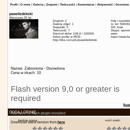
Profil
|
O mnie
|
Galeria
|
Znajomi
|
Twórczość
|
Komentarze
|
Aktywność
|
Ocenione 
pawelizdebski
Warszawa,
35 lat
Znajomi: 2
Imię i nazwisk
Galeria zdjęć: 1
nr. tel: 5082
Gwiazdki: 3
GG: brak
Twórczość: 7
Skype: spinn
Stan/cel irków: 108,9 / 100000
www:
Adres profilu w IRCE:
https://www.f
http://irka.com.pl/u/pawelizdebski
Nazwa: Zabroniona - Dozwolona
Cena w irkach: 10
Flash version 9,0 or greater is
required
kup
DODAJ OPINIĘ
You have no flash plugin installed
średnia ocena:
oceń utwór:
Download latest version from
here