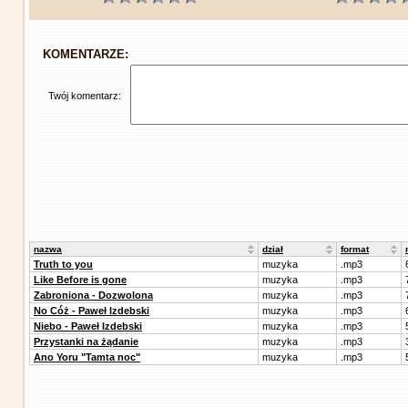
KOMENTARZE:
Twój komentarz:
nazwa
dział
format
Truth to you
muzyka
.mp3
Like Before is gone
muzyka
.mp3
Zabroniona - Dozwolona
muzyka
.mp3
No Cóż - Paweł Izdebski
muzyka
.mp3
Niebo - Paweł Izdebski
muzyka
.mp3
Przystanki na żądanie
muzyka
.mp3
Ano Yoru "Tamta noc"
muzyka
.mp3