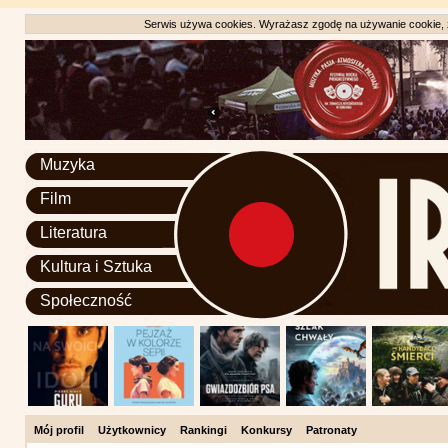
Serwis używa cookies. Wyrażasz zgodę na używanie cookie, zg
Muzyka
Film
Literatura
Kultura i Sztuka
Społeczność
Mój profil
Użytkownicy
Rankingi
Konkursy
Patronaty