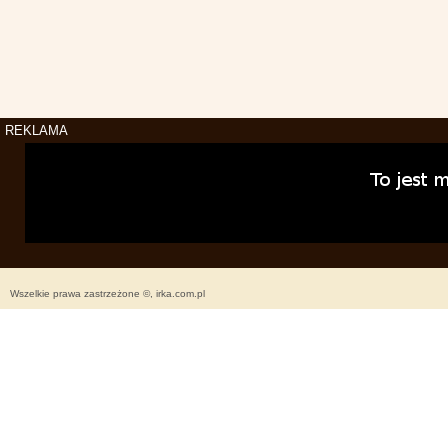
REKLAMA
Wszelkie prawa zastrzeżone ©, irka.com.pl