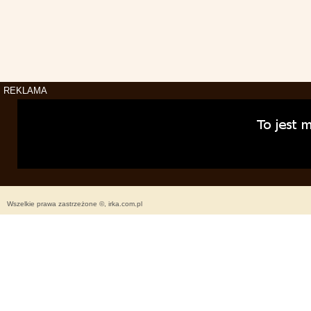
REKLAMA
Wszelkie prawa zastrzeżone ©, irka.com.pl