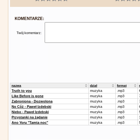
KOMENTARZE:
Twój komentarz:
nazwa
dział
format
Truth to you
muzyka
.mp3
Like Before is gone
muzyka
.mp3
Zabroniona - Dozwolona
muzyka
.mp3
No Cóż - Paweł Izdebski
muzyka
.mp3
Niebo - Paweł Izdebski
muzyka
.mp3
Przystanki na żądanie
muzyka
.mp3
Ano Yoru "Tamta noc"
muzyka
.mp3