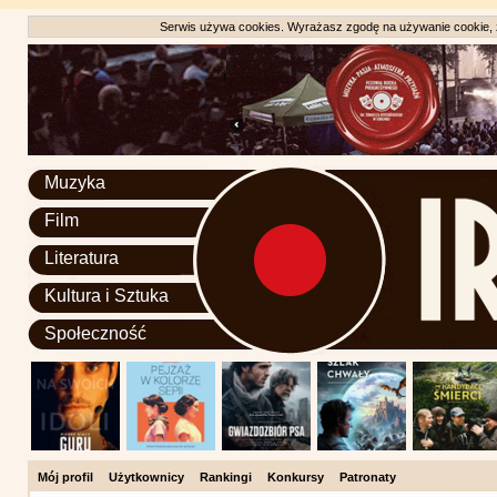
Serwis używa cookies. Wyrażasz zgodę na używanie cookie, zg
Muzyka
Film
Literatura
Kultura i Sztuka
Społeczność
Mój profil
Użytkownicy
Rankingi
Konkursy
Patronaty