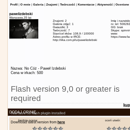
Profil
|
O mnie
|
Galeria
|
Znajomi
|
Twórczość
|
Komentarze
|
Aktywność
|
Ocenione 
pawelizdebski
Warszawa,
35 lat
Znajomi: 2
Imię i nazwisk
Galeria zdjęć: 1
nr. tel: 5082
Gwiazdki: 3
GG: brak
Twórczość: 7
Skype: spinn
Stan/cel irków: 108,9 / 100000
www:
Adres profilu w IRCE:
https://www.f
http://irka.com.pl/u/pawelizdebski
Nazwa: No Cóż - Paweł Izdebski
Cena w irkach: 500
Flash version 9,0 or greater is
required
kup
DODAJ OPINIĘ
You have no flash plugin installed
średnia ocena:
oceń utwór:
Download latest version from
here