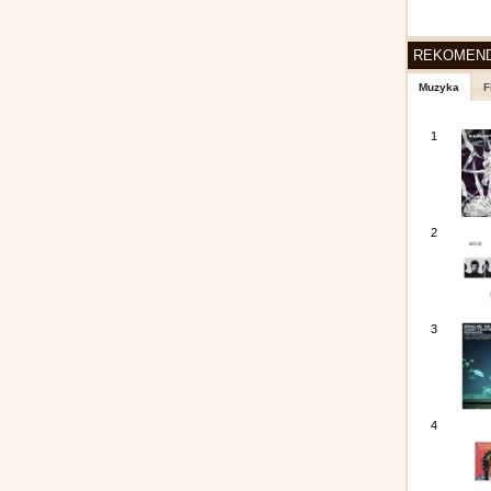
REKOMEN
Muzyka
F
1
2
3
4