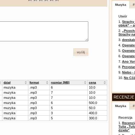
Muzyka
F
Utwór
1.
Strachy
obłok” – 
2.
„Przech
Strachy na
3.
deeska
4.
Operate
5.
Operat
wyślij
6.
Operate 
7.
Ano Yor
8.
Przysta
9.
Niebo -
10.
No Cóż
dział
format
rozmiar [MB]
cena
muzyka
.mp3
6
10.0
muzyka
.mp3
7
10.0
RECENZJE
muzyka
.mp3
7
10.0
muzyka
.mp3
6
500.0
Muzyka
F
muzyka
.mp3
5
50.0
muzyka
.mp3
3
400.0
Recenzja
muzyka
.mp3
5
300.0
1.
Recenzj
Tulia „Tu
dzieła”