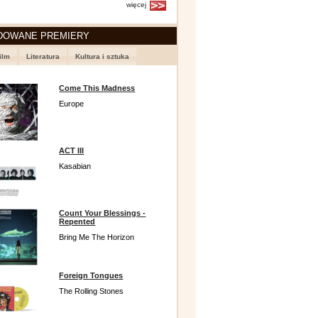
więcej
DOWANE PREMIERY
ilm
Literatura
Kultura i sztuka
Come This Madness
Europe
ACT III
Kasabian
Count Your Blessings -
Repented
Bring Me The Horizon
Foreign Tongues
The Rolling Stones