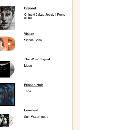
Beyond
Orliński Jakub Józef, Il Pomo
d'Oro
Visitor
Sienna Spiro
The Wow! Signal
Muse
Frisson Noir
Tarja
Loveland
Suki Waterhouse