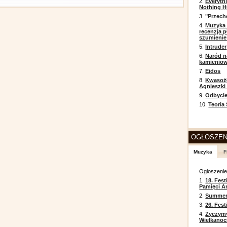
2.
Everyth
Nothing H
3.
"Przech
4.
Muzyka 
recenzja p
szumienie
5.
Intruder
6.
Naród n
kamienio
7.
Eidos
8.
Kwasożł
Agnieszki
9.
Odbycie
10.
Teoria
OGŁOSZEN
Muzyka
F
Ogłoszeni
1.
18. Fest
Pamięci A
2.
Summer 
3.
26. Fes
4.
Życzym
Wielkanoc