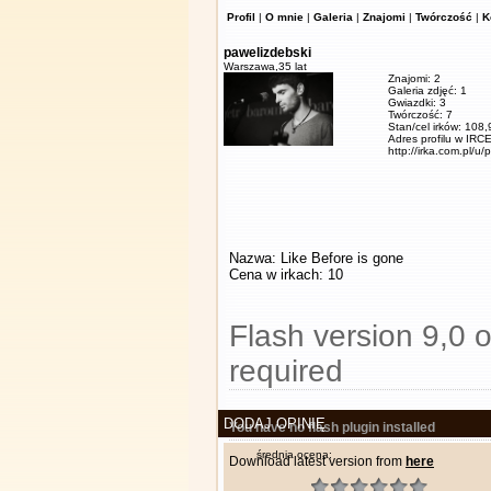
Profil
|
O mnie
|
Galeria
|
Znajomi
|
Twórczość
|
K
pawelizdebski
Warszawa,
35 lat
Znajomi: 2
Galeria zdjęć: 1
Gwiazdki: 3
Twórczość: 7
Stan/cel irków: 108
Adres profilu w IRCE
http://irka.com.pl/u/
Nazwa: Like Before is gone
Cena w irkach: 10
Flash version 9,0 o
required
DODAJ OPINIĘ
You have no flash plugin installed
średnia ocena:
Download latest version from
here