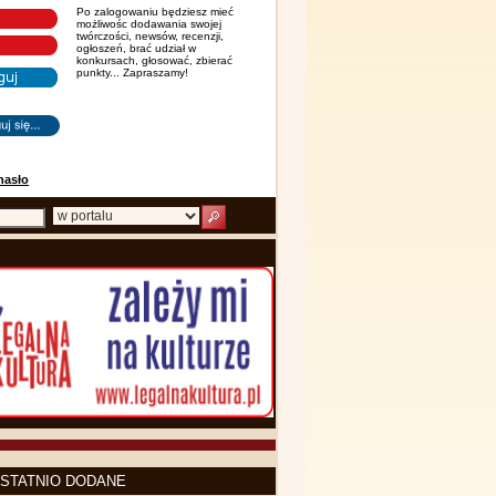
Po zalogowaniu będziesz mieć
możliwośc dodawania swojej
twórczości, newsów, recenzji,
ogłoszeń, brać udział w
konkursach, głosować, zbierać
punkty... Zapraszamy!
hasło
STATNIO DODANE