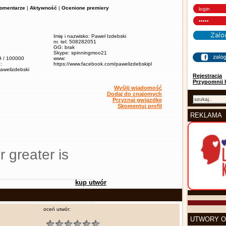
omentarze
|
Aktywność
|
Ocenione premiery
Imię i nazwisko: Paweł Izdebski
nr. tel: 508282051
GG: brak
Skype: spinningmoo21
,9 / 100000
www:
:
https://www.facebook.com/pawelizdebskipl
pawelizdebski
Rejestracja
Przypomnij 
Wyślij wiadomość
Dodaj do znajomych
Przyznaj gwiazdkę
Skomentuj profil
REKLAMA
r greater is
kup utwór
oceń utwór:
UTWORY O