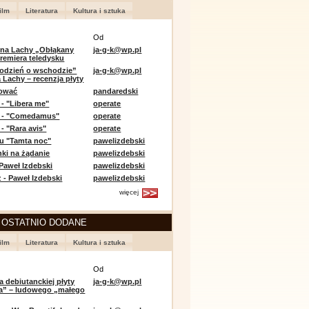
ilm
Literatura
Kultura i sztuka
Od
 na Lachy „Obłąkany
ja-g-k@wp.pl
premiera teledysku
odzień o wschodzie”
ja-g-k@wp.pl
 Lachy – recenzja płyty
lować
pandaredski
 - "Libera me"
operate
e - "Comedamus"
operate
- "Rara avis"
operate
u "Tamta noc"
pawelizdebski
nki na żądanie
pawelizdebski
 Paweł Izdebski
pawelizdebski
 - Paweł Izdebski
pawelizdebski
więcej
 OSTATNIO DODANE
ilm
Literatura
Kultura i sztuka
Od
a debiutanckiej płyty
ja-g-k@wp.pl
lia” – ludowego „małego