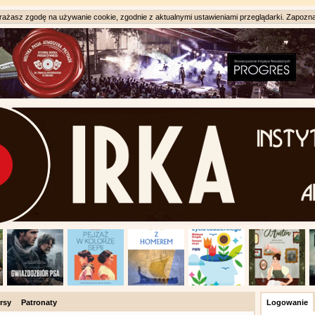
ażasz zgodę na używanie cookie, zgodnie z aktualnymi ustawieniami przeglądarki. Zapozna
rsy
Patronaty
Logowanie