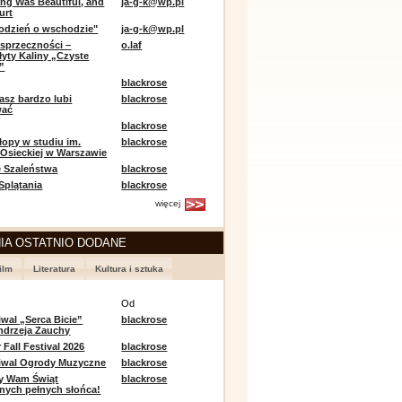
ing Was Beautiful, and
ja-g-k@wp.pl
urt
odzień o wschodzie"
ja-g-k@wp.pl
sprzeczności –
o.laf
łyty Kaliny „Czyste
”
blackrose
asz bardzo lubi
blackrose
wać
blackrose
opy w studiu im.
blackrose
 Osieckiej w Warszawie
 Szaleństwa
blackrose
 Splątania
blackrose
więcej
IA OSTATNIO DODANE
ilm
Literatura
Kultura i sztuka
e
Od
iwal „Serca Bicie”
blackrose
ndrzeja Zauchy
Fall Festival 2026
blackrose
tiwal Ogrody Muzyczne
blackrose
y Wam Świąt
blackrose
nych pełnych słońca!