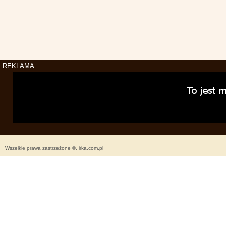
REKLAMA
Wszelkie prawa zastrzeżone ©, irka.com.pl