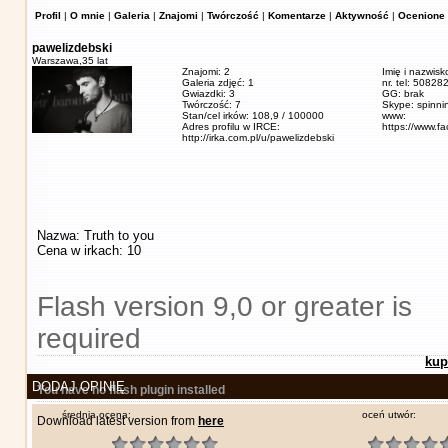
Profil
|
O mnie
|
Galeria
|
Znajomi
|
Twórczość
|
Komentarze
|
Aktywność
|
Ocenione 
pawelizdebski
Warszawa,
35 lat
Znajomi: 2
Imię i nazwisk
Galeria zdjęć: 1
nr. tel: 5082
Gwiazdki: 3
GG: brak
Twórczość: 7
Skype: spinn
Stan/cel irków: 108,9 / 100000
www:
Adres profilu w IRCE:
https://www.f
http://irka.com.pl/u/pawelizdebski
Nazwa: Truth to you
Cena w irkach: 10
Flash version 9,0 or greater is
required
kup
DODAJ OPINIĘ
You have no flash plugin installed
średnia ocena:
oceń utwór:
Download latest version from
here