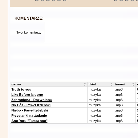
KOMENTARZE:
Twój komentarz:
nazwa
dział
format
Truth to you
muzyka
.mp3
Like Before is gone
muzyka
.mp3
Zabroniona - Dozwolona
muzyka
.mp3
No Cóż - Paweł Izdebski
muzyka
.mp3
Niebo - Paweł Izdebski
muzyka
.mp3
Przystanki na żądanie
muzyka
.mp3
Ano Yoru "Tamta noc"
muzyka
.mp3