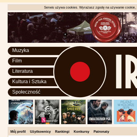
Serwis używa cookies. Wyrażasz zgodę na używanie cookie, zg
Muzyka
Film
Literatura
Kultura i Sztuka
Społeczność
Mój profil
Użytkownicy
Rankingi
Konkursy
Patronaty