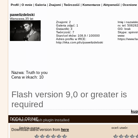
Profil
|
O mnie
|
Galeria
|
Znajomi
|
Twórczość
|
Komentarze
|
Aktywność
|
Ocenione 
pawelizdebski
Warszawa,
35 lat
Znajomi: 2
Imię i nazwisk
Galeria zdjęć: 1
nr. tel: 5082
Gwiazdki: 3
GG: brak
Twórczość: 7
Skype: spinn
Stan/cel irków: 108,9 / 100000
www:
Adres profilu w IRCE:
https://www.f
http://irka.com.pl/u/pawelizdebski
Nazwa: Truth to you
Cena w irkach: 10
Flash version 9,0 or greater is
required
kup
DODAJ OPINIĘ
You have no flash plugin installed
średnia ocena:
oceń utwór:
Download latest version from
here