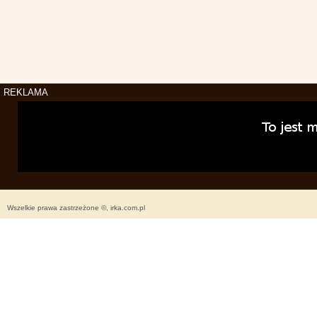
REKLAMA
Wszelkie prawa zastrzeżone ©, irka.com.pl