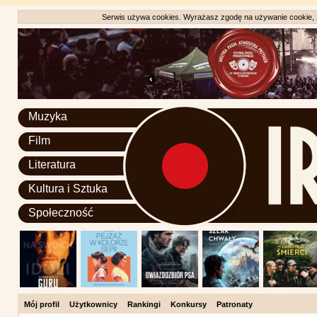
Serwis używa cookies. Wyrażasz zgodę na używanie cookie, zg
Muzyka
Film
Literatura
Kultura i Sztuka
Społeczność
Mój profil
Użytkownicy
Rankingi
Konkursy
Patronaty