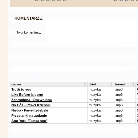
KOMENTARZE:
Twój komentarz:
nazwa
dział
format
Truth to you
muzyka
.mp3
Like Before is gone
muzyka
.mp3
Zabroniona - Dozwolona
muzyka
.mp3
No Cóż - Paweł Izdebski
muzyka
.mp3
Niebo - Paweł Izdebski
muzyka
.mp3
Przystanki na żądanie
muzyka
.mp3
Ano Yoru "Tamta noc"
muzyka
.mp3