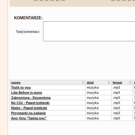
KOMENTARZE:
Twój komentarz:
nazwa
dział
format
Truth to you
muzyka
.mp3
Like Before is gone
muzyka
.mp3
Zabroniona - Dozwolona
muzyka
.mp3
No Cóż - Paweł Izdebski
muzyka
.mp3
Niebo - Paweł Izdebski
muzyka
.mp3
Przystanki na żądanie
muzyka
.mp3
Ano Yoru "Tamta noc"
muzyka
.mp3