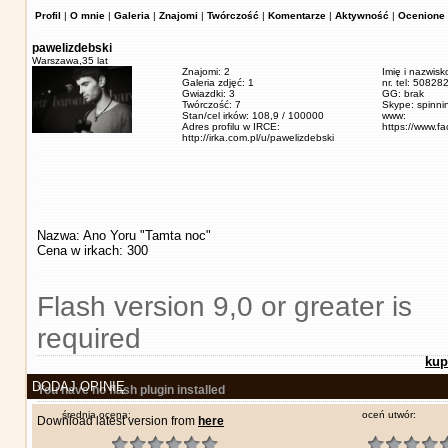
Profil
|
O mnie
|
Galeria
|
Znajomi
|
Twórczość
|
Komentarze
|
Aktywność
|
Ocenione 
pawelizdebski
Warszawa,
35 lat
Znajomi: 2
Imię i nazwisk
Galeria zdjęć: 1
nr. tel: 5082
Gwiazdki: 3
GG: brak
Twórczość: 7
Skype: spinn
Stan/cel irków: 108,9 / 100000
www:
Adres profilu w IRCE:
https://www.f
http://irka.com.pl/u/pawelizdebski
Nazwa: Ano Yoru "Tamta noc"
Cena w irkach: 300
Flash version 9,0 or greater is
required
kup
DODAJ OPINIĘ
You have no flash plugin installed
średnia ocena:
oceń utwór:
Download latest version from
here