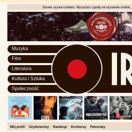
Serwis używa cookies. Wyrażasz zgodę na używanie cookie, zg
Muzyka
Film
Literatura
Kultura i Sztuka
Społeczność
Mój profil
Użytkownicy
Rankingi
Konkursy
Patronaty