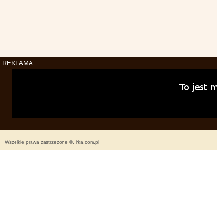
REKLAMA
Wszelkie prawa zastrzeżone ©, irka.com.pl