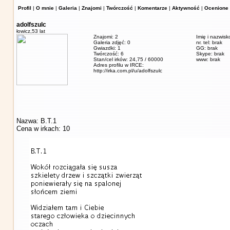
Profil
|
O mnie
|
Galeria
|
Znajomi
|
Twórczość
|
Komentarze
|
Aktywność
|
Ocenione 
adolfszulc
łowicz,
53 lat
Znajomi: 2
Imię i nazwisk
Galeria zdjęć: 0
nr. tel: brak
Gwiazdki: 1
GG: brak
Twórczość: 6
Skype: brak
Stan/cel irków: 24,75 / 60000
www: brak
Adres profilu w IRCE:
http://irka.com.pl/u/adolfszulc
Nazwa: B.T.1
Cena w irkach: 10