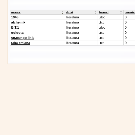
nazwa
dział
format
rozmia
1945
literatura
.doc
0
alchemik
literatura
.txt
0
B.T.1
literatura
.doc
0
golgota
literatura
.txt
0
spacer po linie
literatura
.txt
0
taka zmiana
literatura
.txt
0