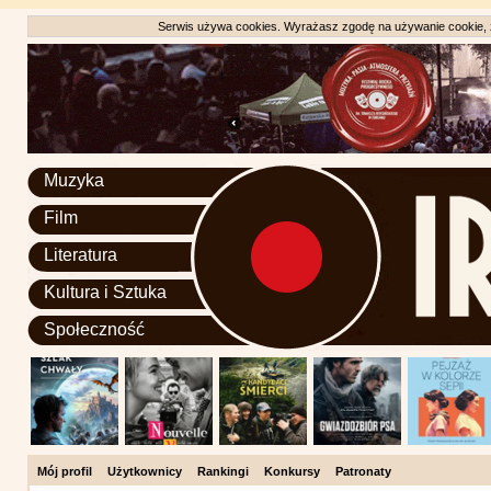
Serwis używa cookies. Wyrażasz zgodę na używanie cookie, zg
Muzyka
Film
Literatura
Kultura i Sztuka
Społeczność
Mój profil
Użytkownicy
Rankingi
Konkursy
Patronaty