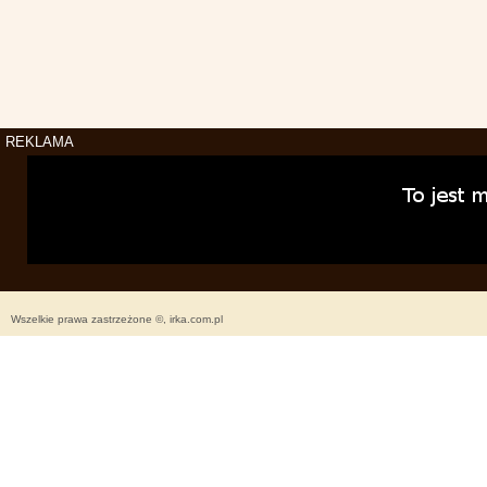
REKLAMA
Wszelkie prawa zastrzeżone ©, irka.com.pl