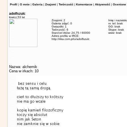
Profil
|
O mnie
|
Galeria
|
Znajomi
|
Twórczość
|
Komentarze
|
Aktywność
|
Ocenione 
adolfszulc
łowicz,
53 lat
Znajomi: 2
Imię i nazwisk
Galeria zdjęć: 0
nr. tel: brak
Gwiazdki: 1
GG: brak
Twórczość: 6
Skype: brak
Stan/cel irków: 24,75 / 60000
www: brak
Adres profilu w IRCE:
http://irka.com.pl/u/adolfszulc
Nazwa: alchemik
Cena w irkach: 10