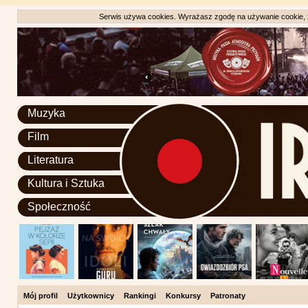
Serwis używa cookies. Wyrażasz zgodę na używanie cookie, zg
Muzyka
Film
Literatura
Kultura i Sztuka
Społeczność
Mój profil
Użytkownicy
Rankingi
Konkursy
Patronaty