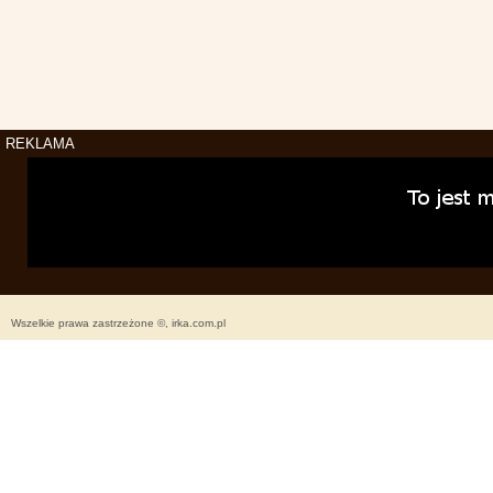
REKLAMA
Wszelkie prawa zastrzeżone ©, irka.com.pl