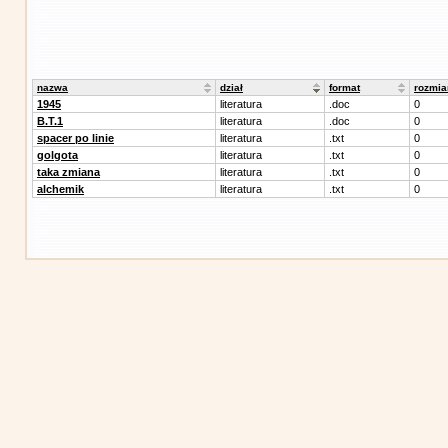
nazwa
dział
format
rozmia
1945
literatura
.doc
0
B.T.1
literatura
.doc
0
spacer po linie
literatura
.txt
0
golgota
literatura
.txt
0
taka zmiana
literatura
.txt
0
alchemik
literatura
.txt
0