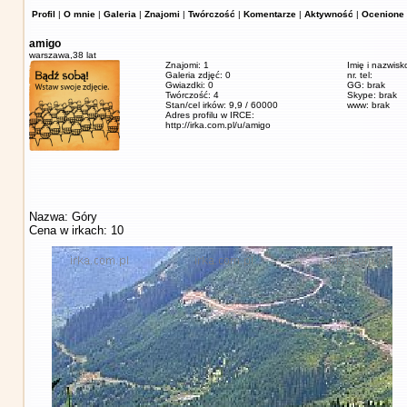
Profil
|
O mnie
|
Galeria
|
Znajomi
|
Twórczość
|
Komentarze
|
Aktywność
|
Ocenione 
amigo
warszawa,
38 lat
Znajomi: 1
Imię i nazwisk
Galeria zdjęć: 0
nr. tel:
Gwiazdki: 0
GG: brak
Twórczość: 4
Skype: brak
Stan/cel irków: 9,9 / 60000
www: brak
Adres profilu w IRCE:
http://irka.com.pl/u/amigo
Nazwa: Góry
Cena w irkach: 10