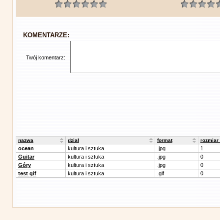
KOMENTARZE:
Twój komentarz:
nazwa
dział
format
rozmiar
ocean
kultura i sztuka
.jpg
1
Guitar
kultura i sztuka
.jpg
0
Góry
kultura i sztuka
.jpg
0
test gif
kultura i sztuka
.gif
0