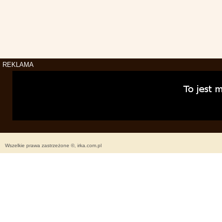
REKLAMA
Wszelkie prawa zastrzeżone ©, irka.com.pl