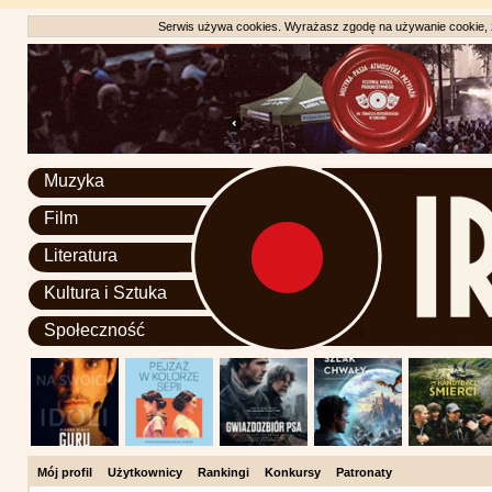
Serwis używa cookies. Wyrażasz zgodę na używanie cookie, zg
Muzyka
Film
Literatura
Kultura i Sztuka
Społeczność
Mój profil
Użytkownicy
Rankingi
Konkursy
Patronaty