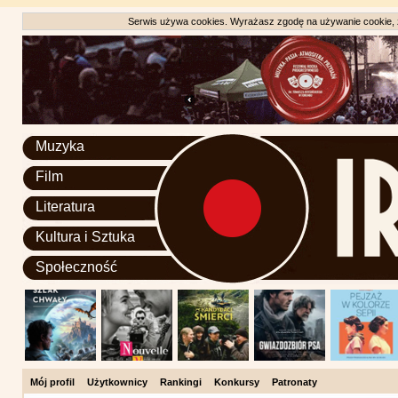
Serwis używa cookies. Wyrażasz zgodę na używanie cookie, zg
Muzyka
Film
Literatura
Kultura i Sztuka
Społeczność
Mój profil
Użytkownicy
Rankingi
Konkursy
Patronaty