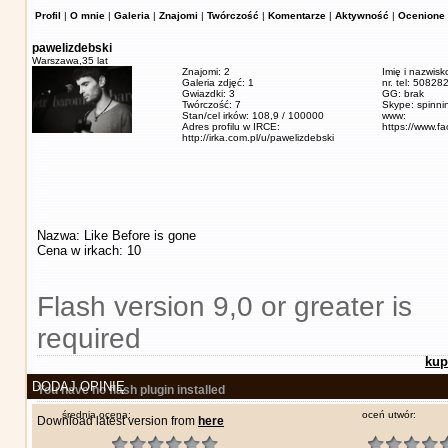
Profil
|
O mnie
|
Galeria
|
Znajomi
|
Twórczość
|
Komentarze
|
Aktywność
|
Ocenione 
pawelizdebski
Warszawa,
35 lat
Znajomi: 2
Imię i nazwisk
Galeria zdjęć: 1
nr. tel: 5082
Gwiazdki: 3
GG: brak
Twórczość: 7
Skype: spinn
Stan/cel irków: 108,9 / 100000
www:
Adres profilu w IRCE:
https://www.f
http://irka.com.pl/u/pawelizdebski
Nazwa: Like Before is gone
Cena w irkach: 10
Flash version 9,0 or greater is
required
kup
DODAJ OPINIĘ
You have no flash plugin installed
średnia ocena:
oceń utwór:
Download latest version from
here