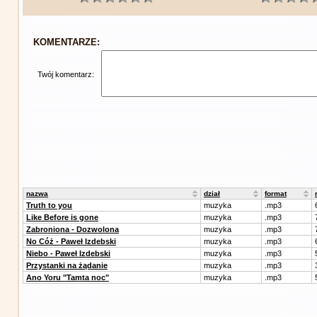
KOMENTARZE:
Twój komentarz:
nazwa
dział
format
Truth to you
muzyka
.mp3
Like Before is gone
muzyka
.mp3
Zabroniona - Dozwolona
muzyka
.mp3
No Cóż - Paweł Izdebski
muzyka
.mp3
Niebo - Paweł Izdebski
muzyka
.mp3
Przystanki na żądanie
muzyka
.mp3
Ano Yoru "Tamta noc"
muzyka
.mp3