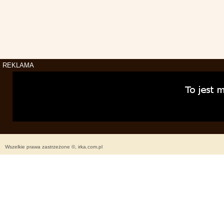
REKLAMA
Wszelkie prawa zastrzeżone ©, irka.com.pl